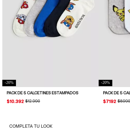
-
20
%
-
20
%
PACK DE 5 CALCETINES ESTAMPADOS
PRICE:
$10.392
ORIGINAL PRICE:
$12.990
PRICE:
$7192
ORIGIN
$899
COMPLETA TU LOOK