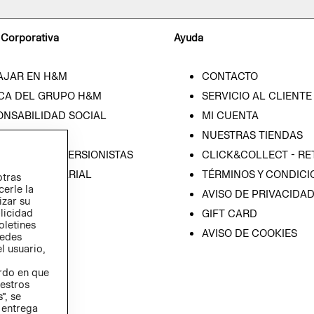
 Corporativa
Ayuda
AJAR EN H&M
CONTACTO
CA DEL GRUPO H&M
SERVICIO AL CLIENTE
ONSABILIDAD SOCIAL
MI CUENTA
SA
NUESTRAS TIENDAS
IÓN CON INVERSIONISTAS
CLICK&COLLECT - RE
ICA EMPRESARIAL
TÉRMINOS Y CONDICI
otras
cerle la
AVISO DE PRIVACIDA
izar su
blicidad
GIFT CARD
oletines
AVISO DE COOKIES
redes
l usuario,
erdo en que
estros
”, se
 entrega