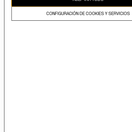
El contenido de esta página web está protegido por copyright y es
CONFIGURACIÓN DE COOKIES Y SERVICIOS
propiedad de H&M Hennes & Mauritz AB.