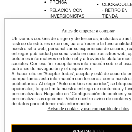
PRENSA
CLICK&COLL
RELACIÓN CON
- RETIRO EN
INVERSIONISTAS
TIENDA
POLÍTICA
TÉRMINOS Y
EMPRESARIAL
CONDICIONE
Antes de empezar a comprar
Utilizamos cookies de origen y de terceros, incluidas otras 
AVISO DE
rastreo de editores externos, para ofrecerle la funcionalid
PRIVACIDAD
nuestro sitio web, personalizar su experiencia de usuario, rea
GIFT CARD
entregar publicidad personalizada en nuestros sitios web, a
boletines informativos en Internet y a través de plataformas
AVISO DE
sociales. Con ese fin, recopilamos información sobre el usua
COOKIES
patrones de navegación y el dispositivo.
Al hacer clic en “Aceptar todas”, acepta y está de acuerdo e
compartamos esta información con terceros, como nuestros
publicitarios. Al elegir “Solo cookies requeridas”, se bloque
opcionales, lo que limita nuestra entrega de contenido y fu
personalizadas. Haga clic en “Configuración de cookies y se
personalizar sus opciones. Visite nuestro aviso de cookies 
de datos para obtener más información.
Chile ($)
Aviso de cookies y uso compartido de datos
CAMBIAR REGIÓN
ACEPTAR TODO