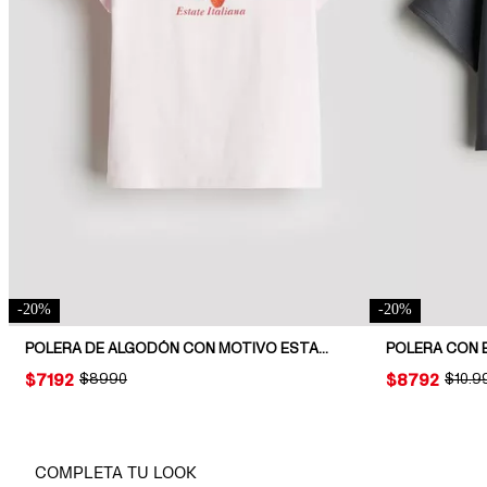
-
20
%
-
20
%
POLERA DE ALGODÓN CON MOTIVO ESTAMPADO
POLERA CON
PRICE:
$7192
ORIGINAL PRICE:
$8990
PRICE:
$8792
ORIGI
$10.9
COMPLETA TU LOOK