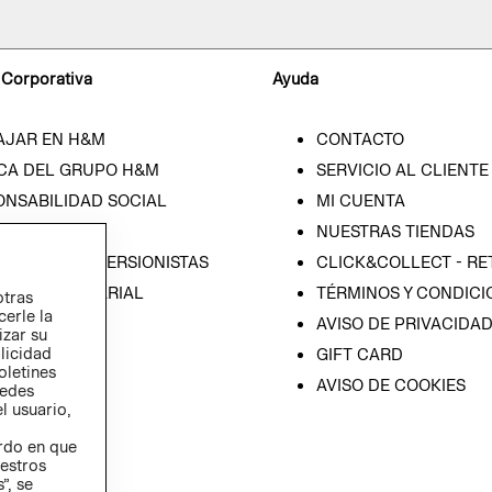
 Corporativa
Ayuda
AJAR EN H&M
CONTACTO
CA DEL GRUPO H&M
SERVICIO AL CLIENTE
ONSABILIDAD SOCIAL
MI CUENTA
SA
NUESTRAS TIENDAS
IÓN CON INVERSIONISTAS
CLICK&COLLECT - RE
ICA EMPRESARIAL
TÉRMINOS Y CONDICI
otras
cerle la
AVISO DE PRIVACIDA
izar su
blicidad
GIFT CARD
oletines
AVISO DE COOKIES
redes
l usuario,
erdo en que
estros
”, se