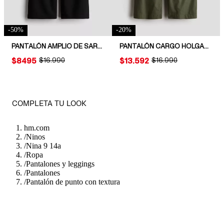
-
50
%
-
20
%
PANTALÓN AMPLIO DE SARGA
PANTALÓN CARGO HOLGADO
PRICE:
$8495
ORIGINAL PRICE:
$16.990
PRICE:
$13.592
ORIGINAL PRICE:
$16.990
COMPLETA TU LOOK
hm.com
/
Ninos
/
Nina 9 14a
/
Ropa
/
Pantalones y leggings
/
Pantalones
/
Pantalón de punto con textura