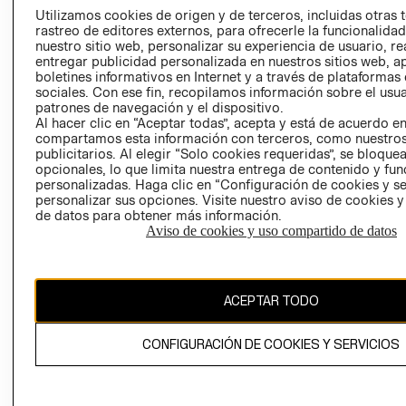
PRENSA
Utilizamos cookies de origen y de terceros, incluidas otras 
CLICK&COLL
rastreo de editores externos, para ofrecerle la funcionalid
RELACIÓN CON
- RETIRO EN
nuestro sitio web, personalizar su experiencia de usuario, rea
INVERSIONISTAS
TIENDA
entregar publicidad personalizada en nuestros sitios web, a
boletines informativos en Internet y a través de plataformas
POLÍTICA
TÉRMINOS Y
sociales. Con ese fin, recopilamos información sobre el usua
EMPRESARIAL
CONDICIONE
patrones de navegación y el dispositivo.
Al hacer clic en “Aceptar todas”, acepta y está de acuerdo e
AVISO DE
compartamos esta información con terceros, como nuestros
PRIVACIDAD
publicitarios. Al elegir “Solo cookies requeridas”, se bloque
GIFT CARD
opcionales, lo que limita nuestra entrega de contenido y fu
personalizadas. Haga clic en “Configuración de cookies y se
AVISO DE
personalizar sus opciones. Visite nuestro aviso de cookies 
COOKIES
de datos para obtener más información.
Aviso de cookies y uso compartido de datos
ACEPTAR TODO
Chile ($)
CONFIGURACIÓN DE COOKIES Y SERVICIOS
CAMBIAR REGIÓN