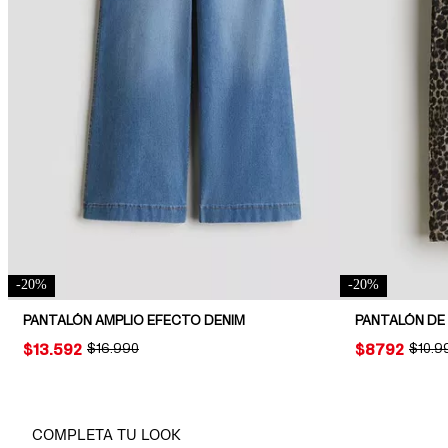
-
20
%
-
20
%
PANTALÓN AMPLIO EFECTO DENIM
PANTALÓN DE
PRICE:
$13.592
ORIGINAL PRICE:
$16.990
PRICE:
$8792
ORIGI
$10.9
COMPLETA TU LOOK