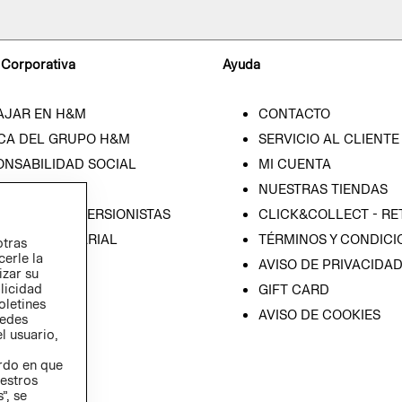
 Corporativa
Ayuda
AJAR EN H&M
CONTACTO
CA DEL GRUPO H&M
SERVICIO AL CLIENTE
ONSABILIDAD SOCIAL
MI CUENTA
SA
NUESTRAS TIENDAS
IÓN CON INVERSIONISTAS
CLICK&COLLECT - RE
ICA EMPRESARIAL
TÉRMINOS Y CONDICI
otras
cerle la
AVISO DE PRIVACIDA
izar su
blicidad
GIFT CARD
oletines
AVISO DE COOKIES
redes
l usuario,
erdo en que
estros
”, se