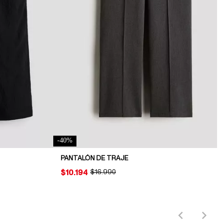
-
40
%
PANTALÓN DE TRAJE
PRICE:
$10.194
ORIGINAL PRICE:
$16.990