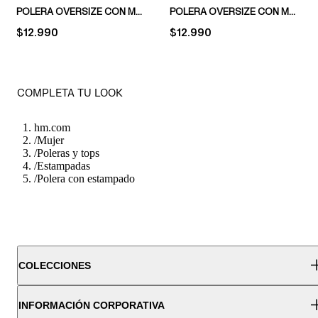
POLERA OVERSIZE CON MOTIVO ESTAMPADO
POLERA OVERSIZE CON MOTIVO
PRICE:
$12.990
PRICE:
$12.990
COMPLETA TU LOOK
hm.com
/
Mujer
/
Poleras y tops
/
Estampadas
/
Polera con estampado
COLECCIONES
INFORMACIÓN CORPORATIVA