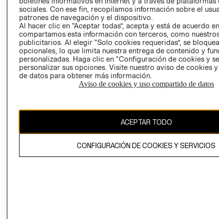
boletines informativos en Internet y a través de plataformas
sociales. Con ese fin, recopilamos información sobre el usua
AVISO DE
patrones de navegación y el dispositivo.
PRIVACIDAD
Al hacer clic en “Aceptar todas”, acepta y está de acuerdo e
compartamos esta información con terceros, como nuestros
GIFT CARD
publicitarios. Al elegir “Solo cookies requeridas”, se bloque
AVISO DE
opcionales, lo que limita nuestra entrega de contenido y fu
COOKIES
personalizadas. Haga clic en “Configuración de cookies y se
personalizar sus opciones. Visite nuestro aviso de cookies 
de datos para obtener más información.
Aviso de cookies y uso compartido de datos
ACEPTAR TODO
Chile ($)
CAMBIAR REGIÓN
CONFIGURACIÓN DE COOKIES Y SERVICIOS
El contenido de esta página web está protegido por copyright y es
propiedad de H&M Hennes & Mauritz AB.