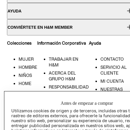
AYUDA
CONVIÉRTETE EN H&M MEMBER
Colecciones
Información Corporativa
Ayuda
MUJER
TRABAJAR EN
CONTACTO
H&M
HOMBRE
SERVICIO AL
ACERCA DEL
CLIENTE
NIÑOS
GRUPO H&M
MI CUENTA
HOME
RESPONSABILIDAD
NUESTRAS
SOCIAL
TIENDAS
PRENSA
CLICK&COLL
Antes de empezar a comprar
RELACIÓN CON
- RETIRO EN
Utilizamos cookies de origen y de terceros, incluidas otras 
INVERSIONISTAS
TIENDA
rastreo de editores externos, para ofrecerle la funcionalid
nuestro sitio web, personalizar su experiencia de usuario, rea
POLÍTICA
TÉRMINOS Y
entregar publicidad personalizada en nuestros sitios web, a
EMPRESARIAL
CONDICIONE