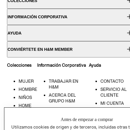
COLECCIONES
INFORMACIÓN CORPORATIVA
AYUDA
CONVIÉRTETE EN H&M MEMBER
Colecciones
Información Corporativa
Ayuda
MUJER
TRABAJAR EN
CONTACTO
H&M
HOMBRE
SERVICIO AL
ACERCA DEL
CLIENTE
NIÑOS
GRUPO H&M
MI CUENTA
HOME
RESPONSABILIDAD
NUESTRAS
SOCIAL
TIENDAS
Antes de empezar a comprar
PRENSA
CLICK&COLL
Utilizamos cookies de origen y de terceros, incluidas otras 