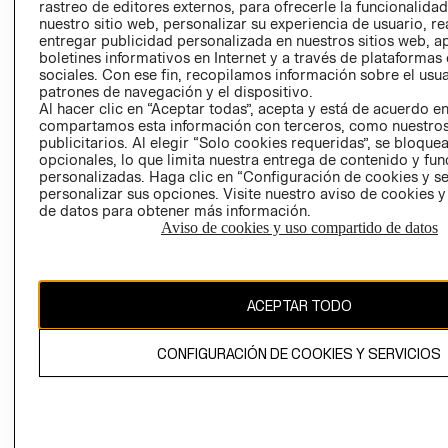
RELACIÓN CON
- RETIRO EN
rastreo de editores externos, para ofrecerle la funcionalid
INVERSIONISTAS
TIENDA
nuestro sitio web, personalizar su experiencia de usuario, rea
entregar publicidad personalizada en nuestros sitios web, a
POLÍTICA
TÉRMINOS Y
boletines informativos en Internet y a través de plataformas
EMPRESARIAL
CONDICIONE
sociales. Con ese fin, recopilamos información sobre el usua
patrones de navegación y el dispositivo.
AVISO DE
Al hacer clic en “Aceptar todas”, acepta y está de acuerdo e
PRIVACIDAD
compartamos esta información con terceros, como nuestros
publicitarios. Al elegir “Solo cookies requeridas”, se bloque
GIFT CARD
opcionales, lo que limita nuestra entrega de contenido y fu
AVISO DE
personalizadas. Haga clic en “Configuración de cookies y se
personalizar sus opciones. Visite nuestro aviso de cookies 
COOKIES
de datos para obtener más información.
Aviso de cookies y uso compartido de datos
ACEPTAR TODO
Chile ($)
CONFIGURACIÓN DE COOKIES Y SERVICIOS
CAMBIAR REGIÓN