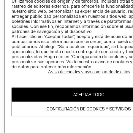
CLICK&COLL
Utilizamos cookies de origen y de terceros, incluidas otras 
rastreo de editores externos, para ofrecerle la funcionalid
RELACIÓN CON
- RETIRO EN
nuestro sitio web, personalizar su experiencia de usuario, rea
INVERSIONISTAS
TIENDA
entregar publicidad personalizada en nuestros sitios web, a
POLÍTICA
TÉRMINOS Y
boletines informativos en Internet y a través de plataformas
sociales. Con ese fin, recopilamos información sobre el usua
EMPRESARIAL
CONDICIONE
patrones de navegación y el dispositivo.
AVISO DE
Al hacer clic en “Aceptar todas”, acepta y está de acuerdo e
PRIVACIDAD
compartamos esta información con terceros, como nuestros
publicitarios. Al elegir “Solo cookies requeridas”, se bloque
GIFT CARD
opcionales, lo que limita nuestra entrega de contenido y fu
personalizadas. Haga clic en “Configuración de cookies y se
AVISO DE
personalizar sus opciones. Visite nuestro aviso de cookies 
COOKIES
de datos para obtener más información.
Aviso de cookies y uso compartido de datos
ACEPTAR TODO
Chile ($)
CONFIGURACIÓN DE COOKIES Y SERVICIOS
CAMBIAR REGIÓN