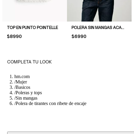
TOP EN PUNTO POINTELLE
POLERA SIN MANGAS ACANALADA
PRICE:
$8990
PRICE:
$6990
COMPLETA TU LOOK
hm.com
/
Mujer
/
Basicos
/
Poleras y tops
/
Sin mangas
/
Polera de tirantes con ribete de encaje