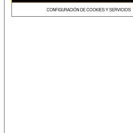
El contenido de esta página web está protegido por copyright y es
CONFIGURACIÓN DE COOKIES Y SERVICIOS
propiedad de H&M Hennes & Mauritz AB.