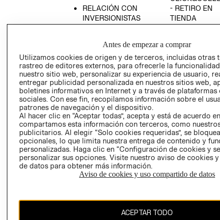
RELACIÓN CON
- RETIRO EN
INVERSIONISTAS
TIENDA
POLÍTICA
TÉRMINOS Y
EMPRESARIAL
CONDICIONE
Antes de empezar a comprar
AVISO DE
Utilizamos cookies de origen y de terceros, incluidas otras 
PRIVACIDAD
rastreo de editores externos, para ofrecerle la funcionalid
nuestro sitio web, personalizar su experiencia de usuario, rea
GIFT CARD
entregar publicidad personalizada en nuestros sitios web, a
boletines informativos en Internet y a través de plataformas
AVISO DE
sociales. Con ese fin, recopilamos información sobre el usua
COOKIES
patrones de navegación y el dispositivo.
Al hacer clic en “Aceptar todas”, acepta y está de acuerdo e
compartamos esta información con terceros, como nuestros
publicitarios. Al elegir “Solo cookies requeridas”, se bloque
opcionales, lo que limita nuestra entrega de contenido y fu
personalizadas. Haga clic en “Configuración de cookies y se
personalizar sus opciones. Visite nuestro aviso de cookies 
de datos para obtener más información.
Chile ($)
Aviso de cookies y uso compartido de datos
CAMBIAR REGIÓN
ACEPTAR TODO