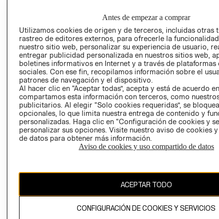
EMPRESARIAL
CONDICIONE
Antes de empezar a comprar
AVISO DE
PRIVACIDAD
Utilizamos cookies de origen y de terceros, incluidas otras 
rastreo de editores externos, para ofrecerle la funcionalid
GIFT CARD
nuestro sitio web, personalizar su experiencia de usuario, rea
entregar publicidad personalizada en nuestros sitios web, a
AVISO DE
boletines informativos en Internet y a través de plataformas
COOKIES
sociales. Con ese fin, recopilamos información sobre el usua
patrones de navegación y el dispositivo.
Al hacer clic en “Aceptar todas”, acepta y está de acuerdo e
compartamos esta información con terceros, como nuestros
publicitarios. Al elegir “Solo cookies requeridas”, se bloque
opcionales, lo que limita nuestra entrega de contenido y fu
personalizadas. Haga clic en “Configuración de cookies y se
personalizar sus opciones. Visite nuestro aviso de cookies 
Chile ($)
de datos para obtener más información.
Aviso de cookies y uso compartido de datos
CAMBIAR REGIÓN
ACEPTAR TODO
El contenido de esta página web está protegido por copyright y es
propiedad de H&M Hennes & Mauritz AB.
CONFIGURACIÓN DE COOKIES Y SERVICIOS