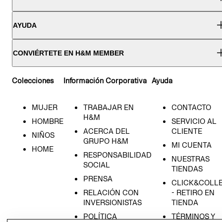
AYUDA
CONVIÉRTETE EN H&M MEMBER
Colecciones
Información Corporativa
Ayuda
MUJER
TRABAJAR EN
CONTACTO
H&M
HOMBRE
SERVICIO AL
ACERCA DEL
CLIENTE
NIÑOS
GRUPO H&M
MI CUENTA
HOME
RESPONSABILIDAD
NUESTRAS
SOCIAL
TIENDAS
PRENSA
CLICK&COLL
RELACIÓN CON
- RETIRO EN
INVERSIONISTAS
TIENDA
POLÍTICA
TÉRMINOS Y