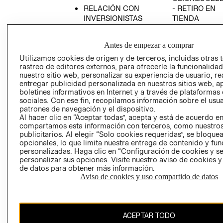
RELACIÓN CON
- RETIRO EN
INVERSIONISTAS
TIENDA
POLÍTICA
TÉRMINOS Y
EMPRESARIAL
CONDICIONE
Antes de empezar a comprar
AVISO DE
Utilizamos cookies de origen y de terceros, incluidas otras 
PRIVACIDAD
rastreo de editores externos, para ofrecerle la funcionalid
nuestro sitio web, personalizar su experiencia de usuario, rea
GIFT CARD
entregar publicidad personalizada en nuestros sitios web, a
boletines informativos en Internet y a través de plataformas
AVISO DE
sociales. Con ese fin, recopilamos información sobre el usua
COOKIES
patrones de navegación y el dispositivo.
Al hacer clic en “Aceptar todas”, acepta y está de acuerdo e
compartamos esta información con terceros, como nuestros
publicitarios. Al elegir “Solo cookies requeridas”, se bloque
opcionales, lo que limita nuestra entrega de contenido y fu
personalizadas. Haga clic en “Configuración de cookies y se
personalizar sus opciones. Visite nuestro aviso de cookies 
de datos para obtener más información.
Chile ($)
Aviso de cookies y uso compartido de datos
CAMBIAR REGIÓN
ACEPTAR TODO