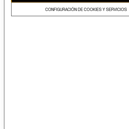
El contenido de esta página web está protegido por copyright y es
CONFIGURACIÓN DE COOKIES Y SERVICIOS
propiedad de H&M Hennes & Mauritz AB.