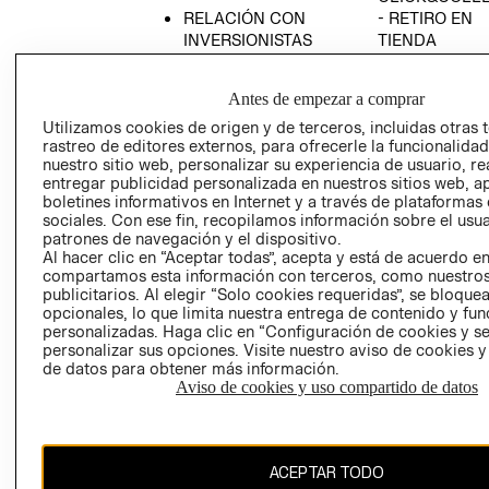
RELACIÓN CON
- RETIRO EN
INVERSIONISTAS
TIENDA
POLÍTICA
TÉRMINOS Y
EMPRESARIAL
CONDICIONE
Antes de empezar a comprar
AVISO DE
Utilizamos cookies de origen y de terceros, incluidas otras 
PRIVACIDAD
rastreo de editores externos, para ofrecerle la funcionalid
nuestro sitio web, personalizar su experiencia de usuario, rea
GIFT CARD
entregar publicidad personalizada en nuestros sitios web, a
boletines informativos en Internet y a través de plataformas
AVISO DE
sociales. Con ese fin, recopilamos información sobre el usua
COOKIES
patrones de navegación y el dispositivo.
Al hacer clic en “Aceptar todas”, acepta y está de acuerdo e
compartamos esta información con terceros, como nuestros
publicitarios. Al elegir “Solo cookies requeridas”, se bloque
opcionales, lo que limita nuestra entrega de contenido y fu
personalizadas. Haga clic en “Configuración de cookies y se
personalizar sus opciones. Visite nuestro aviso de cookies 
de datos para obtener más información.
Chile ($)
Aviso de cookies y uso compartido de datos
CAMBIAR REGIÓN
ACEPTAR TODO