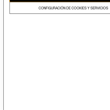
El contenido de esta página web está protegido por copyright y es
CONFIGURACIÓN DE COOKIES Y SERVICIOS
propiedad de H&M Hennes & Mauritz AB.