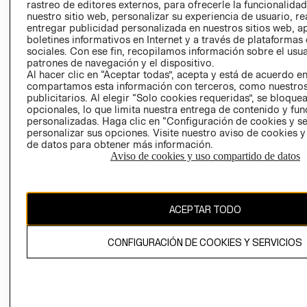
RELACIÓN CON
- RETIRO EN
rastreo de editores externos, para ofrecerle la funcionalid
INVERSIONISTAS
TIENDA
nuestro sitio web, personalizar su experiencia de usuario, rea
entregar publicidad personalizada en nuestros sitios web, a
POLÍTICA
TÉRMINOS Y
boletines informativos en Internet y a través de plataformas
EMPRESARIAL
CONDICIONE
sociales. Con ese fin, recopilamos información sobre el usua
patrones de navegación y el dispositivo.
AVISO DE
Al hacer clic en “Aceptar todas”, acepta y está de acuerdo e
PRIVACIDAD
compartamos esta información con terceros, como nuestros
publicitarios. Al elegir “Solo cookies requeridas”, se bloque
GIFT CARD
opcionales, lo que limita nuestra entrega de contenido y fu
AVISO DE
personalizadas. Haga clic en “Configuración de cookies y se
personalizar sus opciones. Visite nuestro aviso de cookies 
COOKIES
de datos para obtener más información.
Aviso de cookies y uso compartido de datos
ACEPTAR TODO
Chile ($)
CONFIGURACIÓN DE COOKIES Y SERVICIOS
CAMBIAR REGIÓN