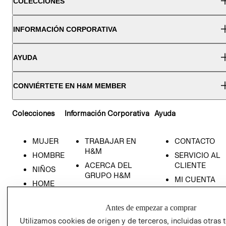
COLECCIONES
INFORMACIÓN CORPORATIVA
AYUDA
CONVIÉRTETE EN H&M MEMBER
Colecciones
Información Corporativa
Ayuda
MUJER
TRABAJAR EN
CONTACTO
H&M
HOMBRE
SERVICIO AL
ACERCA DEL
CLIENTE
NIÑOS
GRUPO H&M
MI CUENTA
HOME
RESPONSABILIDAD
NUESTRAS
SOCIAL
TIENDAS
Antes de empezar a comprar
PRENSA
CLICK&COLL
Utilizamos cookies de origen y de terceros, incluidas otras 