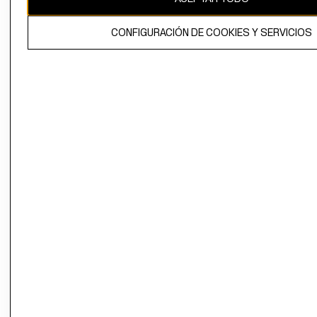
El contenido de esta página web está protegido por copyright y es
CONFIGURACIÓN DE COOKIES Y SERVICIOS
propiedad de H&M Hennes & Mauritz AB.