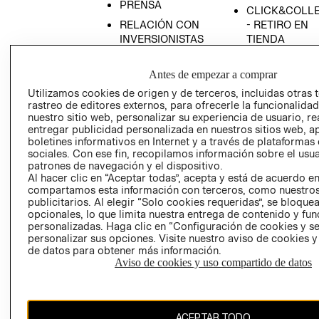
PRENSA
CLICK&COLL
RELACIÓN CON
- RETIRO EN
INVERSIONISTAS
TIENDA
POLÍTICA
TÉRMINOS Y
EMPRESARIAL
CONDICIONE
Antes de empezar a comprar
Utilizamos cookies de origen y de terceros, incluidas otras 
AVISO DE
rastreo de editores externos, para ofrecerle la funcionalid
PRIVACIDAD
nuestro sitio web, personalizar su experiencia de usuario, rea
GIFT CARD
entregar publicidad personalizada en nuestros sitios web, a
boletines informativos en Internet y a través de plataformas
AVISO DE
sociales. Con ese fin, recopilamos información sobre el usua
COOKIES
patrones de navegación y el dispositivo.
Al hacer clic en “Aceptar todas”, acepta y está de acuerdo e
compartamos esta información con terceros, como nuestros
publicitarios. Al elegir “Solo cookies requeridas”, se bloque
opcionales, lo que limita nuestra entrega de contenido y fu
personalizadas. Haga clic en “Configuración de cookies y se
personalizar sus opciones. Visite nuestro aviso de cookies 
de datos para obtener más información.
Chile ($)
Aviso de cookies y uso compartido de datos
CAMBIAR REGIÓN
ACEPTAR TODO