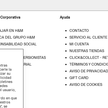
 Corporativa
Ayuda
AJAR EN H&M
CONTACTO
CA DEL GRUPO H&M
SERVICIO AL CLIENTE
ONSABILIDAD SOCIAL
MI CUENTA
SA
NUESTRAS TIENDAS
IÓN CON INVERSIONISTAS
CLICK&COLLECT - RE
ICA EMPRESARIAL
TÉRMINOS Y CONDICI
otras
cerle la
AVISO DE PRIVACIDA
izar su
blicidad
GIFT CARD
oletines
AVISO DE COOKIES
redes
l usuario,
erdo en que
estros
”, se