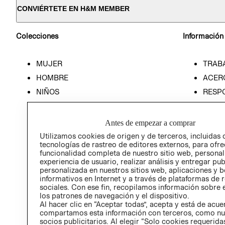
CONVIÉRTETE EN H&M MEMBER
Colecciones
Información
MUJER
TRAB
HOMBRE
ACER
NIÑOS
RESP
HOME
PREN
RELAC
Antes de empezar a comprar
POLÍT
Utilizamos cookies de origen y de terceros, incluidas 
tecnologías de rastreo de editores externos, para ofre
funcionalidad completa de nuestro sitio web, personal
experiencia de usuario, realizar análisis y entregar pu
personalizada en nuestros sitios web, aplicaciones y b
informativos en Internet y a través de plataformas de 
sociales. Con ese fin, recopilamos información sobre e
los patrones de navegación y el dispositivo.
Al hacer clic en “Aceptar todas”, acepta y está de acu
compartamos esta información con terceros, como nu
socios publicitarios. Al elegir “Solo cookies requeridas