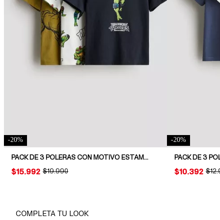
-
20
%
-
20
%
PACK DE 3 POLERAS CON MOTIVO ESTAMPADO
PACK DE 3 PO
PRICE:
$15.992
ORIGINAL PRICE:
$19.990
PRICE:
$10.392
ORIG
$12
COMPLETA TU LOOK