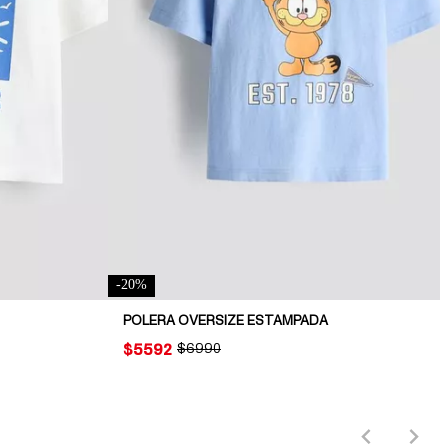
-
20
%
POLERA OVERSIZE ESTAMPADA
PRICE:
$5592
ORIGINAL PRICE:
$6990