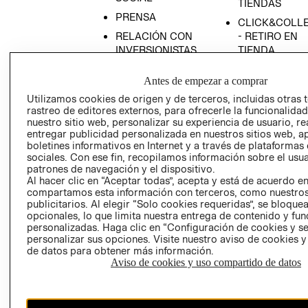
TIENDAS
PRENSA
CLICK&COLL
RELACIÓN CON
- RETIRO EN
INVERSIONISTAS
TIENDA
POLÍTICA
TÉRMINOS Y
Antes de empezar a comprar
EMPRESARIAL
CONDICIONE
Utilizamos cookies de origen y de terceros, incluidas otras 
AVISO DE
rastreo de editores externos, para ofrecerle la funcionalid
PRIVACIDAD
nuestro sitio web, personalizar su experiencia de usuario, rea
entregar publicidad personalizada en nuestros sitios web, a
GIFT CARD
boletines informativos en Internet y a través de plataformas
AVISO DE
sociales. Con ese fin, recopilamos información sobre el usua
COOKIES
patrones de navegación y el dispositivo.
Al hacer clic en “Aceptar todas”, acepta y está de acuerdo e
compartamos esta información con terceros, como nuestros
publicitarios. Al elegir “Solo cookies requeridas”, se bloque
opcionales, lo que limita nuestra entrega de contenido y fu
personalizadas. Haga clic en “Configuración de cookies y se
personalizar sus opciones. Visite nuestro aviso de cookies 
de datos para obtener más información.
Aviso de cookies y uso compartido de datos
Chile ($)
CAMBIAR REGIÓN