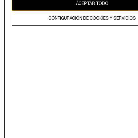
ACEPTAR TODO
CONFIGURACIÓN DE COOKIES Y SERVICIOS
El contenido de esta página web está protegido por copyright y es
propiedad de H&M Hennes & Mauritz AB.