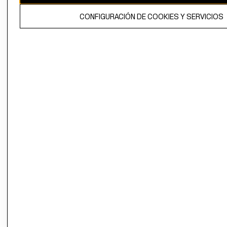
El contenido de esta página web está protegido por copyright y es
CONFIGURACIÓN DE COOKIES Y SERVICIOS
propiedad de H&M Hennes & Mauritz AB.