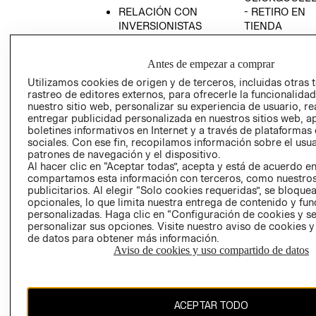
RELACIÓN CON
- RETIRO EN
INVERSIONISTAS
TIENDA
POLÍTICA
TÉRMINOS Y
EMPRESARIAL
CONDICIONE
Antes de empezar a comprar
AVISO DE
Utilizamos cookies de origen y de terceros, incluidas otras 
PRIVACIDAD
rastreo de editores externos, para ofrecerle la funcionalid
nuestro sitio web, personalizar su experiencia de usuario, rea
GIFT CARD
entregar publicidad personalizada en nuestros sitios web, a
boletines informativos en Internet y a través de plataformas
AVISO DE
sociales. Con ese fin, recopilamos información sobre el usua
COOKIES
patrones de navegación y el dispositivo.
Al hacer clic en “Aceptar todas”, acepta y está de acuerdo e
compartamos esta información con terceros, como nuestros
publicitarios. Al elegir “Solo cookies requeridas”, se bloque
opcionales, lo que limita nuestra entrega de contenido y fu
personalizadas. Haga clic en “Configuración de cookies y se
personalizar sus opciones. Visite nuestro aviso de cookies 
de datos para obtener más información.
Chile ($)
Aviso de cookies y uso compartido de datos
CAMBIAR REGIÓN
ACEPTAR TODO