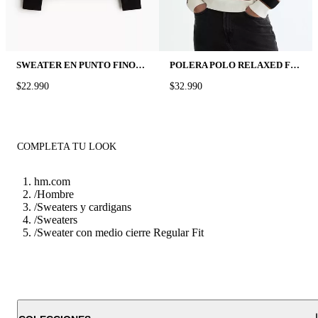
SWEATER EN PUNTO FINO REGULAR FIT
POLERA POLO RELAXED FIT
PRICE:
$22.990
PRICE:
$32.990
COMPLETA TU LOOK
hm.com
/
Hombre
/
Sweaters y cardigans
/
Sweaters
/
Sweater con medio cierre Regular Fit