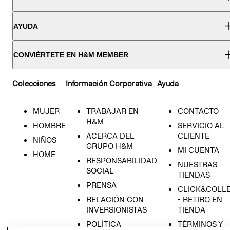
AYUDA
CONVIÉRTETE EN H&M MEMBER
Colecciones
Información Corporativa
Ayuda
MUJER
TRABAJAR EN
CONTACTO
H&M
HOMBRE
SERVICIO AL
ACERCA DEL
CLIENTE
NIÑOS
GRUPO H&M
MI CUENTA
HOME
RESPONSABILIDAD
NUESTRAS
SOCIAL
TIENDAS
PRENSA
CLICK&COLL
RELACIÓN CON
- RETIRO EN
INVERSIONISTAS
TIENDA
POLÍTICA
TÉRMINOS Y