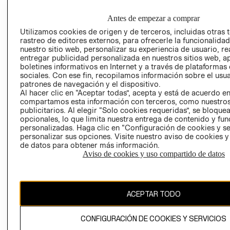
EMPRESARIAL
CONDICIONE
Antes de empezar a comprar
AVISO DE
PRIVACIDAD
Utilizamos cookies de origen y de terceros, incluidas otras 
rastreo de editores externos, para ofrecerle la funcionalid
GIFT CARD
nuestro sitio web, personalizar su experiencia de usuario, rea
entregar publicidad personalizada en nuestros sitios web, a
AVISO DE
boletines informativos en Internet y a través de plataformas
COOKIES
sociales. Con ese fin, recopilamos información sobre el usua
patrones de navegación y el dispositivo.
Al hacer clic en “Aceptar todas”, acepta y está de acuerdo e
compartamos esta información con terceros, como nuestros
publicitarios. Al elegir “Solo cookies requeridas”, se bloque
opcionales, lo que limita nuestra entrega de contenido y fu
personalizadas. Haga clic en “Configuración de cookies y se
personalizar sus opciones. Visite nuestro aviso de cookies 
Chile ($)
de datos para obtener más información.
Aviso de cookies y uso compartido de datos
CAMBIAR REGIÓN
ACEPTAR TODO
El contenido de esta página web está protegido por copyright y es
propiedad de H&M Hennes & Mauritz AB.
CONFIGURACIÓN DE COOKIES Y SERVICIOS