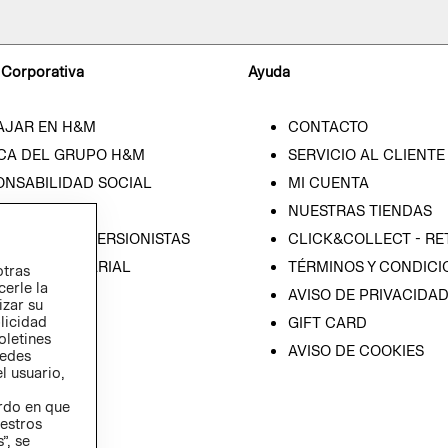
 Corporativa
Ayuda
AJAR EN H&M
CONTACTO
CA DEL GRUPO H&M
SERVICIO AL CLIENTE
ONSABILIDAD SOCIAL
MI CUENTA
SA
NUESTRAS TIENDAS
IÓN CON INVERSIONISTAS
CLICK&COLLECT - RE
ICA EMPRESARIAL
TÉRMINOS Y CONDICI
otras
cerle la
AVISO DE PRIVACIDA
izar su
blicidad
GIFT CARD
oletines
AVISO DE COOKIES
redes
l usuario,
erdo en que
estros
”, se