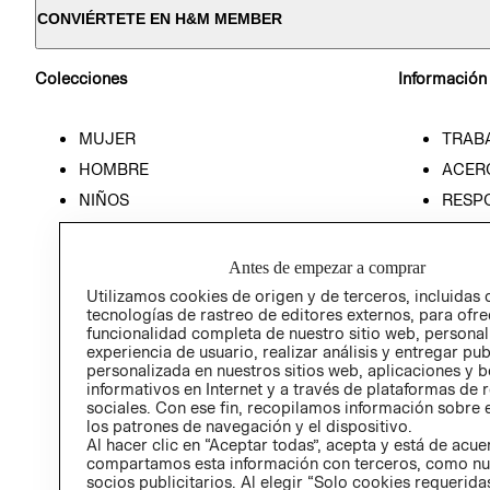
CONVIÉRTETE EN H&M MEMBER
Colecciones
Información
MUJER
TRAB
HOMBRE
ACER
NIÑOS
RESP
HOME
PREN
RELAC
Antes de empezar a comprar
POLÍT
Utilizamos cookies de origen y de terceros, incluidas 
tecnologías de rastreo de editores externos, para ofre
funcionalidad completa de nuestro sitio web, personal
experiencia de usuario, realizar análisis y entregar pu
personalizada en nuestros sitios web, aplicaciones y b
informativos en Internet y a través de plataformas de 
sociales. Con ese fin, recopilamos información sobre e
los patrones de navegación y el dispositivo.
Al hacer clic en “Aceptar todas”, acepta y está de acu
compartamos esta información con terceros, como nu
socios publicitarios. Al elegir “Solo cookies requeridas