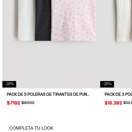
-
20
%
-
20
%
PACK DE 3 POLERAS DE TIRANTES DE PUNTO
PRICE:
$7192
ORIGINAL PRICE:
$8990
PRICE:
$10.392
ORIG
$12
COMPLETA TU LOOK