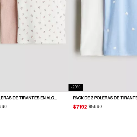
-
20
%
PACK DE 3 POLERAS DE TIRANTES EN ALGODÓN
INAL PRICE:
.990
PRICE:
$7192
ORIGINAL PRICE:
$8990