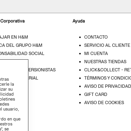
 Corporativa
Ayuda
AJAR EN H&M
CONTACTO
CA DEL GRUPO H&M
SERVICIO AL CLIENTE
ONSABILIDAD SOCIAL
MI CUENTA
SA
NUESTRAS TIENDAS
IÓN CON INVERSIONISTAS
CLICK&COLLECT - RE
ICA EMPRESARIAL
TÉRMINOS Y CONDICI
otras
cerle la
AVISO DE PRIVACIDA
izar su
blicidad
GIFT CARD
oletines
AVISO DE COOKIES
redes
l usuario,
erdo en que
estros
”, se