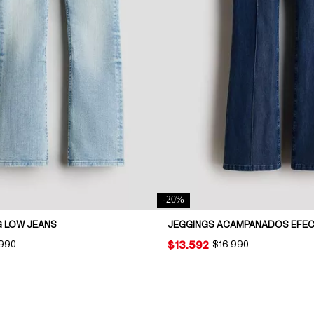
-
20
%
 LOW JEANS
JEGGINGS ACAMPANADOS EFEC
INAL PRICE:
.990
PRICE:
$13.592
ORIGINAL PRICE:
$16.990