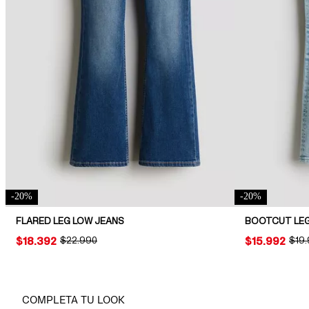
-
20
%
-
20
%
FLARED LEG LOW JEANS
BOOTCUT LEG
PRICE:
$18.392
ORIGINAL PRICE:
$22.990
PRICE:
$15.992
ORIG
$19
COMPLETA TU LOOK