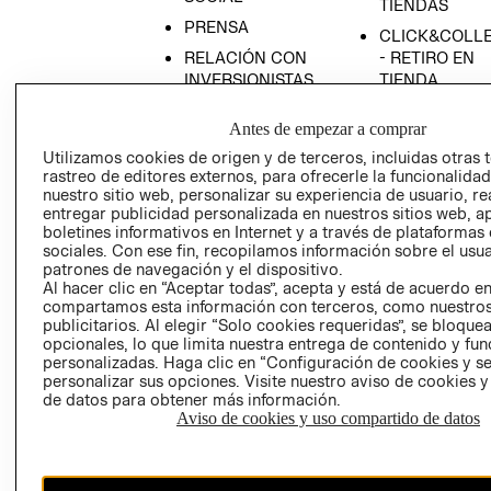
TIENDAS
PRENSA
CLICK&COLL
RELACIÓN CON
- RETIRO EN
INVERSIONISTAS
TIENDA
POLÍTICA
TÉRMINOS Y
Antes de empezar a comprar
EMPRESARIAL
CONDICIONE
Utilizamos cookies de origen y de terceros, incluidas otras 
AVISO DE
rastreo de editores externos, para ofrecerle la funcionalid
PRIVACIDAD
nuestro sitio web, personalizar su experiencia de usuario, rea
entregar publicidad personalizada en nuestros sitios web, a
GIFT CARD
boletines informativos en Internet y a través de plataformas
AVISO DE
sociales. Con ese fin, recopilamos información sobre el usua
COOKIES
patrones de navegación y el dispositivo.
Al hacer clic en “Aceptar todas”, acepta y está de acuerdo e
compartamos esta información con terceros, como nuestros
publicitarios. Al elegir “Solo cookies requeridas”, se bloque
opcionales, lo que limita nuestra entrega de contenido y fu
personalizadas. Haga clic en “Configuración de cookies y se
personalizar sus opciones. Visite nuestro aviso de cookies 
de datos para obtener más información.
Aviso de cookies y uso compartido de datos
Chile ($)
CAMBIAR REGIÓN