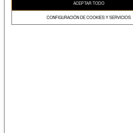
ACEPTAR TODO
CONFIGURACIÓN DE COOKIES Y SERVICIOS
El contenido de esta página web está protegido por copyright y es
propiedad de H&M Hennes & Mauritz AB.