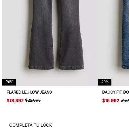
-
20
%
-
20
%
FLARED LEG LOW JEANS
BAGGY FIT B
PRICE:
$18.392
ORIGINAL PRICE:
$22.990
PRICE:
$15.992
ORIG
$19
COMPLETA TU LOOK