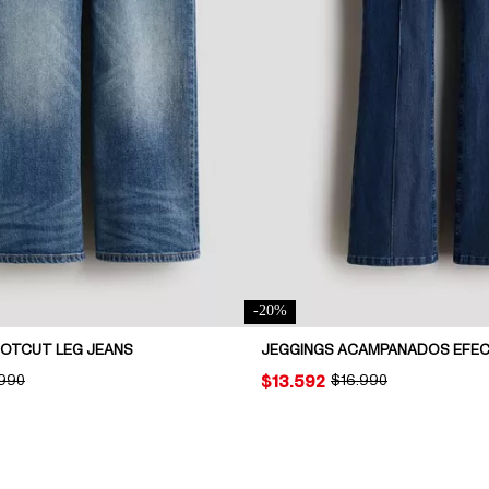
-
20
%
OOTCUT LEG JEANS
JEGGINGS ACAMPANADOS EFEC
INAL PRICE:
.990
PRICE:
$13.592
ORIGINAL PRICE:
$16.990