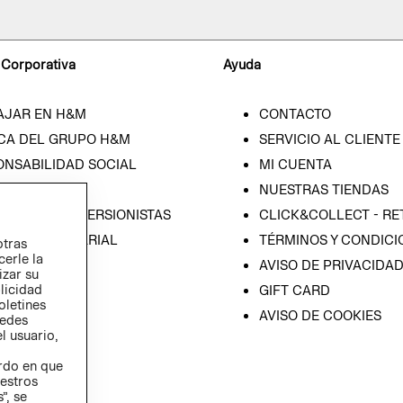
 Corporativa
Ayuda
AJAR EN H&M
CONTACTO
CA DEL GRUPO H&M
SERVICIO AL CLIENTE
ONSABILIDAD SOCIAL
MI CUENTA
SA
NUESTRAS TIENDAS
IÓN CON INVERSIONISTAS
CLICK&COLLECT - RE
ICA EMPRESARIAL
TÉRMINOS Y CONDICI
otras
cerle la
AVISO DE PRIVACIDA
izar su
blicidad
GIFT CARD
oletines
AVISO DE COOKIES
redes
l usuario,
erdo en que
estros
”, se