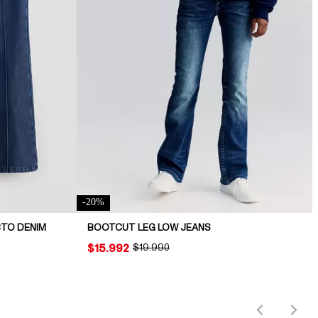
-
20
%
TO DENIM
BOOTCUT LEG LOW JEANS
PRICE:
$15.992
ORIGINAL PRICE:
$19.990