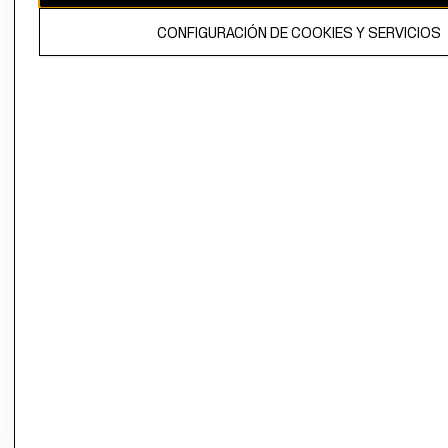
El contenido de esta página web está protegido por copyright y es
CONFIGURACIÓN DE COOKIES Y SERVICIOS
propiedad de H&M Hennes & Mauritz AB.