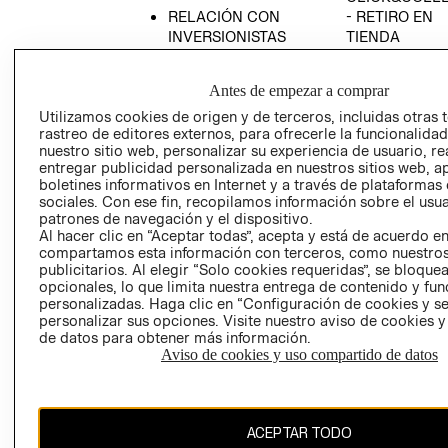
RELACIÓN CON
- RETIRO EN
INVERSIONISTAS
TIENDA
POLÍTICA
TÉRMINOS Y
EMPRESARIAL
CONDICIONE
Antes de empezar a comprar
AVISO DE
Utilizamos cookies de origen y de terceros, incluidas otras 
PRIVACIDAD
rastreo de editores externos, para ofrecerle la funcionalid
nuestro sitio web, personalizar su experiencia de usuario, rea
GIFT CARD
entregar publicidad personalizada en nuestros sitios web, a
boletines informativos en Internet y a través de plataformas
AVISO DE
sociales. Con ese fin, recopilamos información sobre el usua
COOKIES
patrones de navegación y el dispositivo.
Al hacer clic en “Aceptar todas”, acepta y está de acuerdo e
compartamos esta información con terceros, como nuestros
publicitarios. Al elegir “Solo cookies requeridas”, se bloque
opcionales, lo que limita nuestra entrega de contenido y fu
personalizadas. Haga clic en “Configuración de cookies y se
personalizar sus opciones. Visite nuestro aviso de cookies 
de datos para obtener más información.
Chile ($)
Aviso de cookies y uso compartido de datos
CAMBIAR REGIÓN
ACEPTAR TODO