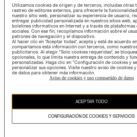
PRENSA
Utilizamos cookies de origen y de terceros, incluidas otras 
CLICK&COLL
rastreo de editores externos, para ofrecerle la funcionalid
RELACIÓN CON
- RETIRO EN
nuestro sitio web, personalizar su experiencia de usuario, rea
INVERSIONISTAS
TIENDA
entregar publicidad personalizada en nuestros sitios web, a
boletines informativos en Internet y a través de plataformas
POLÍTICA
TÉRMINOS Y
sociales. Con ese fin, recopilamos información sobre el usua
EMPRESARIAL
CONDICIONE
patrones de navegación y el dispositivo.
Al hacer clic en “Aceptar todas”, acepta y está de acuerdo e
AVISO DE
compartamos esta información con terceros, como nuestros
PRIVACIDAD
publicitarios. Al elegir “Solo cookies requeridas”, se bloque
GIFT CARD
opcionales, lo que limita nuestra entrega de contenido y fu
personalizadas. Haga clic en “Configuración de cookies y se
AVISO DE
personalizar sus opciones. Visite nuestro aviso de cookies 
COOKIES
de datos para obtener más información.
Aviso de cookies y uso compartido de datos
ACEPTAR TODO
Chile ($)
CONFIGURACIÓN DE COOKIES Y SERVICIOS
CAMBIAR REGIÓN