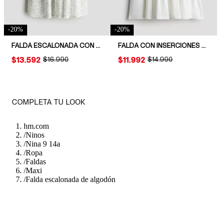
-
20
%
-
20
%
FALDA ESCALONADA CON CINTURA PANAL DE ABEJA
FALDA CON INSERCIONES DE ENCAJE
PRICE:
$13.592
ORIGINAL PRICE:
$16.990
PRICE:
$11.992
ORIGINAL PRICE:
$14.990
COMPLETA TU LOOK
hm.com
/
Ninos
/
Nina 9 14a
/
Ropa
/
Faldas
/
Maxi
/
Falda escalonada de algodón