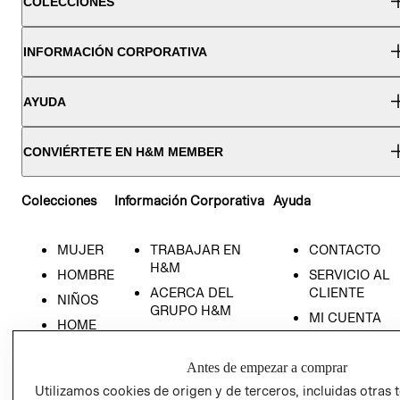
COLECCIONES
INFORMACIÓN CORPORATIVA
AYUDA
CONVIÉRTETE EN H&M MEMBER
Colecciones
Información Corporativa
Ayuda
MUJER
TRABAJAR EN
CONTACTO
H&M
HOMBRE
SERVICIO AL
ACERCA DEL
CLIENTE
NIÑOS
GRUPO H&M
MI CUENTA
HOME
RESPONSABILIDAD
NUESTRAS
SOCIAL
TIENDAS
Antes de empezar a comprar
PRENSA
CLICK&COLL
Utilizamos cookies de origen y de terceros, incluidas otras 