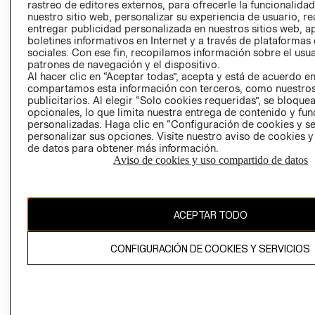
RELACIÓN CON
- RETIRO EN
rastreo de editores externos, para ofrecerle la funcionalid
INVERSIONISTAS
TIENDA
nuestro sitio web, personalizar su experiencia de usuario, rea
entregar publicidad personalizada en nuestros sitios web, a
POLÍTICA
TÉRMINOS Y
boletines informativos en Internet y a través de plataformas
EMPRESARIAL
CONDICIONE
sociales. Con ese fin, recopilamos información sobre el usua
patrones de navegación y el dispositivo.
AVISO DE
Al hacer clic en “Aceptar todas”, acepta y está de acuerdo e
PRIVACIDAD
compartamos esta información con terceros, como nuestros
publicitarios. Al elegir “Solo cookies requeridas”, se bloque
GIFT CARD
opcionales, lo que limita nuestra entrega de contenido y fu
AVISO DE
personalizadas. Haga clic en “Configuración de cookies y se
personalizar sus opciones. Visite nuestro aviso de cookies 
COOKIES
de datos para obtener más información.
Aviso de cookies y uso compartido de datos
ACEPTAR TODO
Chile ($)
CONFIGURACIÓN DE COOKIES Y SERVICIOS
CAMBIAR REGIÓN