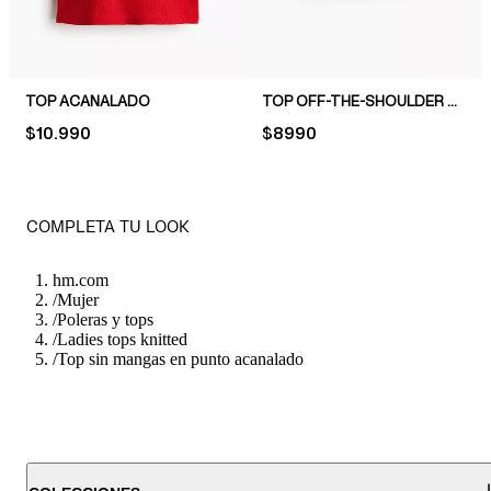
TOP ACANALADO
TOP OFF-THE-SHOULDER EN PUNTO ACANALADO
PRICE:
$10.990
PRICE:
$8990
COMPLETA TU LOOK
hm.com
/
Mujer
/
Poleras y tops
/
Ladies tops knitted
/
Top sin mangas en punto acanalado