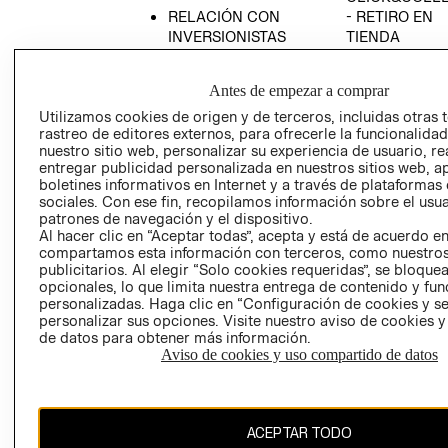
RELACIÓN CON
- RETIRO EN
INVERSIONISTAS
TIENDA
POLÍTICA
TÉRMINOS Y
EMPRESARIAL
CONDICIONE
Antes de empezar a comprar
AVISO DE
Utilizamos cookies de origen y de terceros, incluidas otras 
PRIVACIDAD
rastreo de editores externos, para ofrecerle la funcionalid
nuestro sitio web, personalizar su experiencia de usuario, rea
GIFT CARD
entregar publicidad personalizada en nuestros sitios web, a
boletines informativos en Internet y a través de plataformas
AVISO DE
sociales. Con ese fin, recopilamos información sobre el usua
COOKIES
patrones de navegación y el dispositivo.
Al hacer clic en “Aceptar todas”, acepta y está de acuerdo e
compartamos esta información con terceros, como nuestros
publicitarios. Al elegir “Solo cookies requeridas”, se bloque
opcionales, lo que limita nuestra entrega de contenido y fu
personalizadas. Haga clic en “Configuración de cookies y se
personalizar sus opciones. Visite nuestro aviso de cookies 
de datos para obtener más información.
Chile ($)
Aviso de cookies y uso compartido de datos
CAMBIAR REGIÓN
ACEPTAR TODO