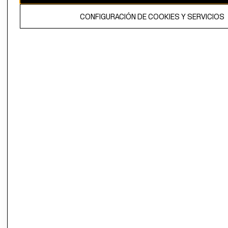
El contenido de esta página web está protegido por copyright y es
CONFIGURACIÓN DE COOKIES Y SERVICIOS
propiedad de H&M Hennes & Mauritz AB.