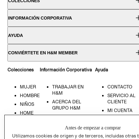
COLECCIONES
INFORMACIÓN CORPORATIVA
AYUDA
CONVIÉRTETE EN H&M MEMBER
Colecciones
Información Corporativa
Ayuda
MUJER
TRABAJAR EN
CONTACTO
H&M
HOMBRE
SERVICIO AL
ACERCA DEL
CLIENTE
NIÑOS
GRUPO H&M
MI CUENTA
HOME
RESPONSABILIDAD
NUESTRAS
SOCIAL
TIENDAS
Antes de empezar a comprar
PRENSA
CLICK&COLL
Utilizamos cookies de origen y de terceros, incluidas otras 