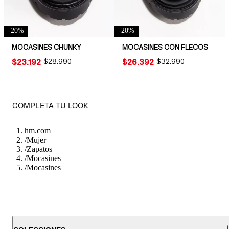
-
20
%
-
20
%
MOCASINES CHUNKY
MOCASINES CON FLECOS
PRICE:
$23.192
ORIGINAL PRICE:
$28.990
PRICE:
$26.392
ORIGINAL PRICE:
$32.990
COMPLETA TU LOOK
hm.com
/
Mujer
/
Zapatos
/
Mocasines
/
Mocasines