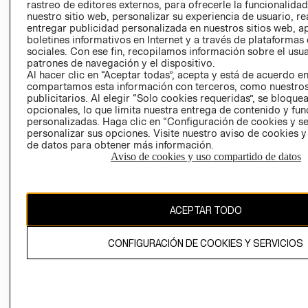
RELACIÓN CON
- RETIRO EN
rastreo de editores externos, para ofrecerle la funcionalid
INVERSIONISTAS
TIENDA
nuestro sitio web, personalizar su experiencia de usuario, rea
entregar publicidad personalizada en nuestros sitios web, a
POLÍTICA
TÉRMINOS Y
boletines informativos en Internet y a través de plataformas
EMPRESARIAL
CONDICIONE
sociales. Con ese fin, recopilamos información sobre el usua
patrones de navegación y el dispositivo.
AVISO DE
Al hacer clic en “Aceptar todas”, acepta y está de acuerdo e
PRIVACIDAD
compartamos esta información con terceros, como nuestros
publicitarios. Al elegir “Solo cookies requeridas”, se bloque
GIFT CARD
opcionales, lo que limita nuestra entrega de contenido y fu
AVISO DE
personalizadas. Haga clic en “Configuración de cookies y se
personalizar sus opciones. Visite nuestro aviso de cookies 
COOKIES
de datos para obtener más información.
Aviso de cookies y uso compartido de datos
ACEPTAR TODO
Chile ($)
CONFIGURACIÓN DE COOKIES Y SERVICIOS
CAMBIAR REGIÓN