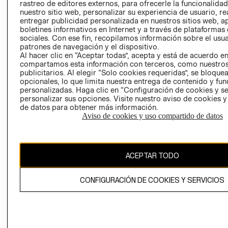
RELACIÓN CON
- RETIRO EN
rastreo de editores externos, para ofrecerle la funcionalid
INVERSIONISTAS
TIENDA
nuestro sitio web, personalizar su experiencia de usuario, rea
entregar publicidad personalizada en nuestros sitios web, a
POLÍTICA
TÉRMINOS Y
boletines informativos en Internet y a través de plataformas
EMPRESARIAL
CONDICIONE
sociales. Con ese fin, recopilamos información sobre el usua
patrones de navegación y el dispositivo.
AVISO DE
Al hacer clic en “Aceptar todas”, acepta y está de acuerdo e
PRIVACIDAD
compartamos esta información con terceros, como nuestros
publicitarios. Al elegir “Solo cookies requeridas”, se bloque
GIFT CARD
opcionales, lo que limita nuestra entrega de contenido y fu
AVISO DE
personalizadas. Haga clic en “Configuración de cookies y se
personalizar sus opciones. Visite nuestro aviso de cookies 
COOKIES
de datos para obtener más información.
Aviso de cookies y uso compartido de datos
ACEPTAR TODO
Chile ($)
CONFIGURACIÓN DE COOKIES Y SERVICIOS
CAMBIAR REGIÓN