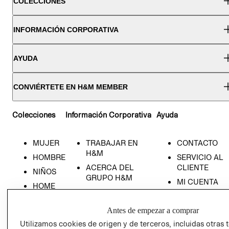
COLECCIONES
INFORMACIÓN CORPORATIVA
AYUDA
CONVIÉRTETE EN H&M MEMBER
Colecciones
Información Corporativa
Ayuda
MUJER
TRABAJAR EN
CONTACTO
H&M
HOMBRE
SERVICIO AL
ACERCA DEL
CLIENTE
NIÑOS
GRUPO H&M
MI CUENTA
HOME
RESPONSABILIDAD
NUESTRAS
SOCIAL
TIENDAS
Antes de empezar a comprar
PRENSA
CLICK&COLL
Utilizamos cookies de origen y de terceros, incluidas otras 