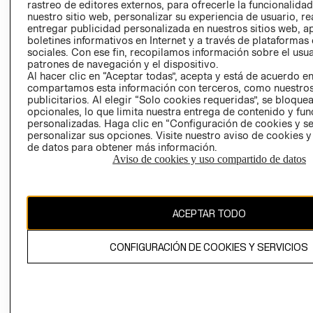
RELACIÓN CON
- RETIRO EN
rastreo de editores externos, para ofrecerle la funcionalid
INVERSIONISTAS
TIENDA
nuestro sitio web, personalizar su experiencia de usuario, rea
entregar publicidad personalizada en nuestros sitios web, a
POLÍTICA
TÉRMINOS Y
boletines informativos en Internet y a través de plataformas
EMPRESARIAL
CONDICIONE
sociales. Con ese fin, recopilamos información sobre el usua
patrones de navegación y el dispositivo.
AVISO DE
Al hacer clic en “Aceptar todas”, acepta y está de acuerdo e
PRIVACIDAD
compartamos esta información con terceros, como nuestros
publicitarios. Al elegir “Solo cookies requeridas”, se bloque
GIFT CARD
opcionales, lo que limita nuestra entrega de contenido y fu
AVISO DE
personalizadas. Haga clic en “Configuración de cookies y se
personalizar sus opciones. Visite nuestro aviso de cookies 
COOKIES
de datos para obtener más información.
Aviso de cookies y uso compartido de datos
ACEPTAR TODO
Chile ($)
CONFIGURACIÓN DE COOKIES Y SERVICIOS
CAMBIAR REGIÓN