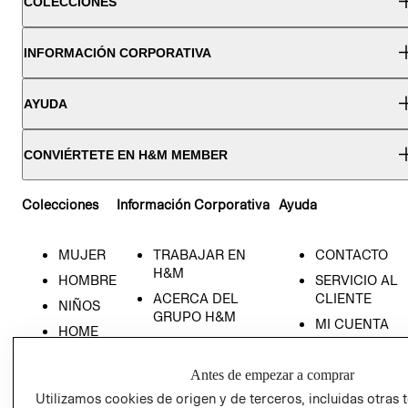
COLECCIONES
INFORMACIÓN CORPORATIVA
AYUDA
CONVIÉRTETE EN H&M MEMBER
Colecciones
Información Corporativa
Ayuda
MUJER
TRABAJAR EN
CONTACTO
H&M
HOMBRE
SERVICIO AL
ACERCA DEL
CLIENTE
NIÑOS
GRUPO H&M
MI CUENTA
HOME
RESPONSABILIDAD
NUESTRAS
SOCIAL
TIENDAS
Antes de empezar a comprar
PRENSA
CLICK&COLL
Utilizamos cookies de origen y de terceros, incluidas otras 