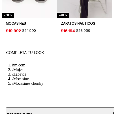
-
20
%
-
40
%
MOCASINES
ZAPATOS NÁUTICOS
PRICE:
$19.992
ORIGINAL PRICE:
$24.990
PRICE:
$16.194
ORIGINAL PRICE:
$26.990
COMPLETA TU LOOK
hm.com
/
Mujer
/
Zapatos
/
Mocasines
/
Mocasines chunky