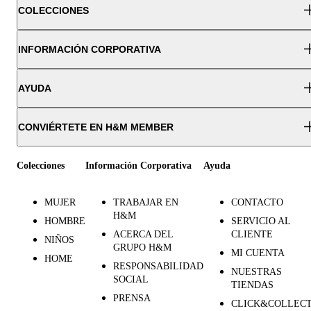
COLECCIONES
INFORMACIÓN CORPORATIVA
AYUDA
CONVIÉRTETE EN H&M MEMBER
Colecciones
Información Corporativa
Ayuda
MUJER
TRABAJAR EN
CONTACTO
H&M
HOMBRE
SERVICIO AL
ACERCA DEL
CLIENTE
NIÑOS
GRUPO H&M
MI CUENTA
HOME
RESPONSABILIDAD
NUESTRAS
SOCIAL
TIENDAS
PRENSA
CLICK&COLLEC