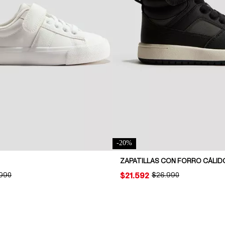
-
20
%
ZAPATILLAS CON FORRO CÁLID
INAL PRICE:
.990
PRICE:
$21.592
ORIGINAL PRICE:
$26.990