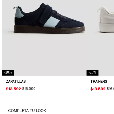
-
20
%
-
20
%
ZAPATILLAS
TRAINERS
PRICE:
$13.592
ORIGINAL PRICE:
$16.990
PRICE:
$13.592
ORIG
$16
COMPLETA TU LOOK