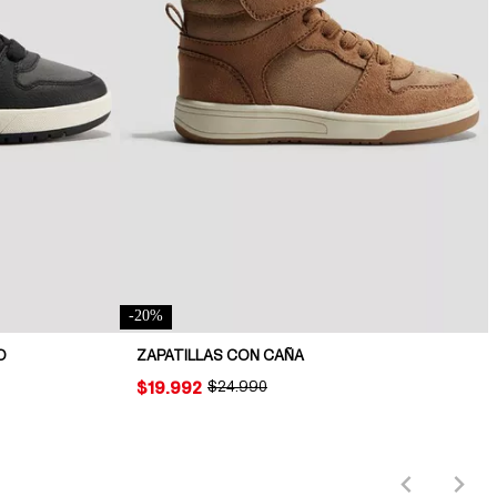
-
20
%
O
ZAPATILLAS CON CAÑA
PRICE:
$19.992
ORIGINAL PRICE:
$24.990