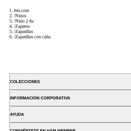
hm.com
/
Ninos
/
Nino 2 8a
/
Zapatos
/
Zapatillas
/
Zapatillas con caña
COLECCIONES
INFORMACIÓN CORPORATIVA
AYUDA
CONVIÉRTETE EN H&M MEMBER