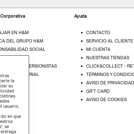
 Corporativa
Ayuda
AJAR EN H&M
CONTACTO
CA DEL GRUPO H&M
SERVICIO AL CLIENTE
ONSABILIDAD SOCIAL
MI CUENTA
SA
NUESTRAS TIENDAS
IÓN CON INVERSIONISTAS
CLICK&COLLECT - RE
ICA EMPRESARIAL
TÉRMINOS Y CONDICI
otras
cerle la
AVISO DE PRIVACIDA
izar su
blicidad
GIFT CARD
oletines
AVISO DE COOKIES
redes
l usuario,
erdo en que
estros
”, se
 entrega