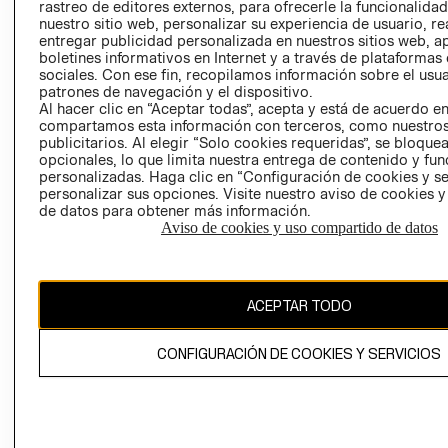
RELACIÓN CON
- RETIRO EN
rastreo de editores externos, para ofrecerle la funcionalid
INVERSIONISTAS
TIENDA
nuestro sitio web, personalizar su experiencia de usuario, rea
entregar publicidad personalizada en nuestros sitios web, a
POLÍTICA
TÉRMINOS Y
boletines informativos en Internet y a través de plataformas
EMPRESARIAL
CONDICIONE
sociales. Con ese fin, recopilamos información sobre el usua
patrones de navegación y el dispositivo.
AVISO DE
Al hacer clic en “Aceptar todas”, acepta y está de acuerdo e
PRIVACIDAD
compartamos esta información con terceros, como nuestros
publicitarios. Al elegir “Solo cookies requeridas”, se bloque
GIFT CARD
opcionales, lo que limita nuestra entrega de contenido y fu
AVISO DE
personalizadas. Haga clic en “Configuración de cookies y se
personalizar sus opciones. Visite nuestro aviso de cookies 
COOKIES
de datos para obtener más información.
Aviso de cookies y uso compartido de datos
ACEPTAR TODO
Chile ($)
CONFIGURACIÓN DE COOKIES Y SERVICIOS
CAMBIAR REGIÓN