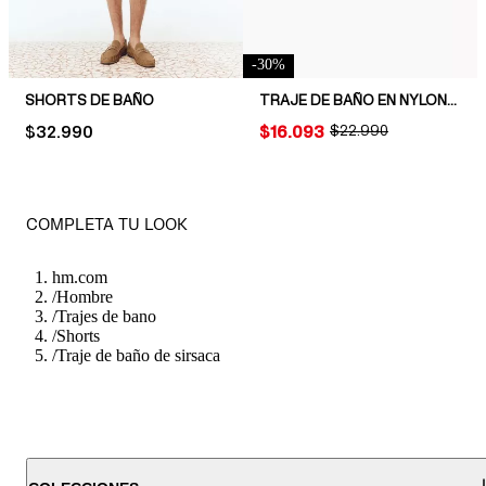
-
30
%
SHORTS DE BAÑO
TRAJE DE BAÑO EN NYLON ARRUGADO
PRICE:
$32.990
PRICE:
$16.093
ORIGINAL PRICE:
$22.990
COMPLETA TU LOOK
hm.com
/
Hombre
/
Trajes de bano
/
Shorts
/
Traje de baño de sirsaca