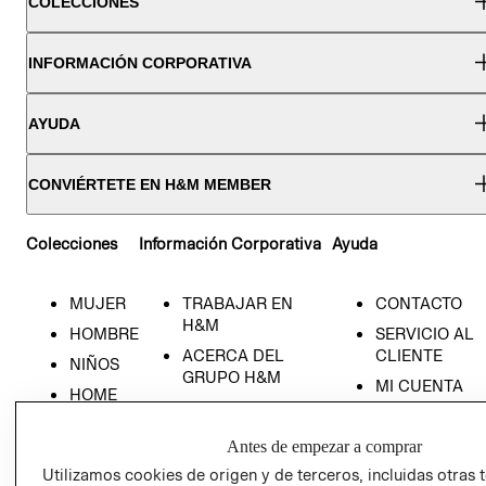
COLECCIONES
INFORMACIÓN CORPORATIVA
AYUDA
CONVIÉRTETE EN H&M MEMBER
Colecciones
Información Corporativa
Ayuda
MUJER
TRABAJAR EN
CONTACTO
H&M
HOMBRE
SERVICIO AL
ACERCA DEL
CLIENTE
NIÑOS
GRUPO H&M
MI CUENTA
HOME
RESPONSABILIDAD
NUESTRAS
SOCIAL
TIENDAS
Antes de empezar a comprar
PRENSA
CLICK&COLL
Utilizamos cookies de origen y de terceros, incluidas otras 