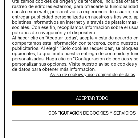
CLICK&COLL
Utilizamos cookies de origen y de terceros, incluidas otras 
rastreo de editores externos, para ofrecerle la funcionalid
RELACIÓN CON
- RETIRO EN
nuestro sitio web, personalizar su experiencia de usuario, rea
INVERSIONISTAS
TIENDA
entregar publicidad personalizada en nuestros sitios web, a
POLÍTICA
TÉRMINOS Y
boletines informativos en Internet y a través de plataformas
sociales. Con ese fin, recopilamos información sobre el usua
EMPRESARIAL
CONDICIONE
patrones de navegación y el dispositivo.
AVISO DE
Al hacer clic en “Aceptar todas”, acepta y está de acuerdo e
PRIVACIDAD
compartamos esta información con terceros, como nuestros
publicitarios. Al elegir “Solo cookies requeridas”, se bloque
GIFT CARD
opcionales, lo que limita nuestra entrega de contenido y fu
personalizadas. Haga clic en “Configuración de cookies y se
AVISO DE
personalizar sus opciones. Visite nuestro aviso de cookies 
COOKIES
de datos para obtener más información.
Aviso de cookies y uso compartido de datos
ACEPTAR TODO
Chile ($)
CONFIGURACIÓN DE COOKIES Y SERVICIOS
CAMBIAR REGIÓN