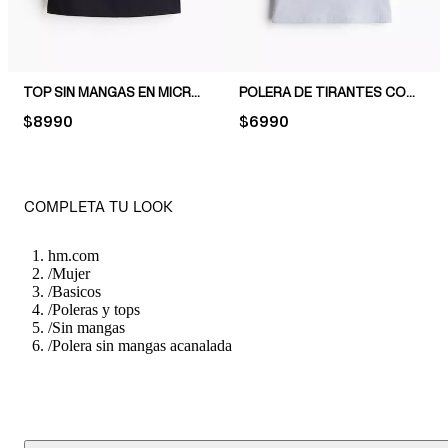
TOP SIN MANGAS EN MICROFIBRA
POLERA DE TIRANTES CON RIBETE DE ENCAJE
PRICE:
$8990
PRICE:
$6990
COMPLETA TU LOOK
hm.com
/
Mujer
/
Basicos
/
Poleras y tops
/
Sin mangas
/
Polera sin mangas acanalada