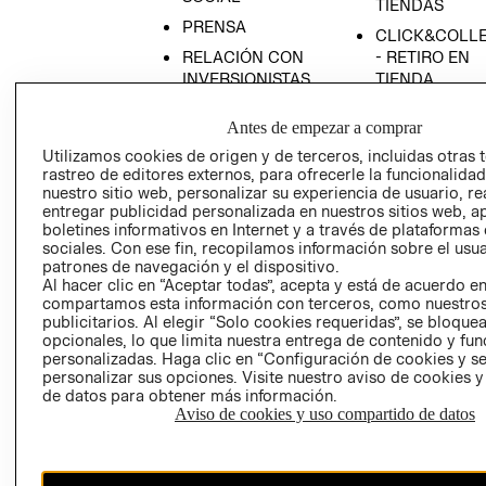
TIENDAS
PRENSA
CLICK&COLL
RELACIÓN CON
- RETIRO EN
INVERSIONISTAS
TIENDA
POLÍTICA
TÉRMINOS Y
Antes de empezar a comprar
EMPRESARIAL
CONDICIONE
Utilizamos cookies de origen y de terceros, incluidas otras 
AVISO DE
rastreo de editores externos, para ofrecerle la funcionalid
PRIVACIDAD
nuestro sitio web, personalizar su experiencia de usuario, rea
entregar publicidad personalizada en nuestros sitios web, a
GIFT CARD
boletines informativos en Internet y a través de plataformas
AVISO DE
sociales. Con ese fin, recopilamos información sobre el usua
COOKIES
patrones de navegación y el dispositivo.
Al hacer clic en “Aceptar todas”, acepta y está de acuerdo e
compartamos esta información con terceros, como nuestros
publicitarios. Al elegir “Solo cookies requeridas”, se bloque
opcionales, lo que limita nuestra entrega de contenido y fu
personalizadas. Haga clic en “Configuración de cookies y se
personalizar sus opciones. Visite nuestro aviso de cookies 
de datos para obtener más información.
Aviso de cookies y uso compartido de datos
Chile ($)
CAMBIAR REGIÓN