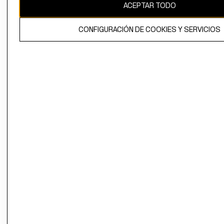
ACEPTAR TODO
CONFIGURACIÓN DE COOKIES Y SERVICIOS
El contenido de esta página web está protegido por copyright y es
propiedad de H&M Hennes & Mauritz AB.