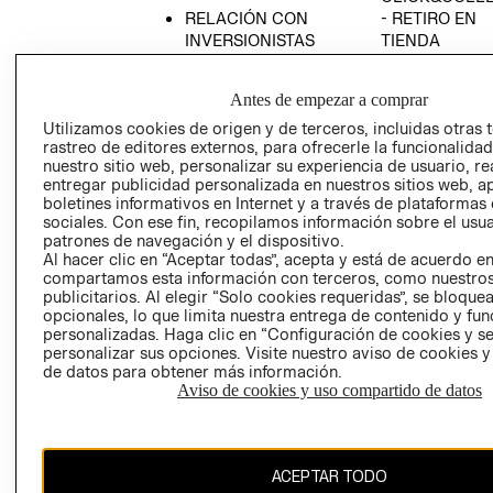
RELACIÓN CON
- RETIRO EN
INVERSIONISTAS
TIENDA
POLÍTICA
TÉRMINOS Y
EMPRESARIAL
CONDICIONE
Antes de empezar a comprar
AVISO DE
Utilizamos cookies de origen y de terceros, incluidas otras 
PRIVACIDAD
rastreo de editores externos, para ofrecerle la funcionalid
nuestro sitio web, personalizar su experiencia de usuario, rea
GIFT CARD
entregar publicidad personalizada en nuestros sitios web, a
boletines informativos en Internet y a través de plataformas
AVISO DE
sociales. Con ese fin, recopilamos información sobre el usua
COOKIES
patrones de navegación y el dispositivo.
Al hacer clic en “Aceptar todas”, acepta y está de acuerdo e
compartamos esta información con terceros, como nuestros
publicitarios. Al elegir “Solo cookies requeridas”, se bloque
opcionales, lo que limita nuestra entrega de contenido y fu
personalizadas. Haga clic en “Configuración de cookies y se
personalizar sus opciones. Visite nuestro aviso de cookies 
de datos para obtener más información.
Chile ($)
Aviso de cookies y uso compartido de datos
CAMBIAR REGIÓN
ACEPTAR TODO