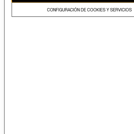
El contenido de esta página web está protegido por copyright y es
CONFIGURACIÓN DE COOKIES Y SERVICIOS
propiedad de H&M Hennes & Mauritz AB.