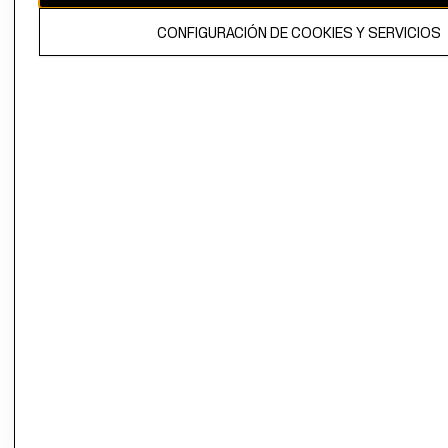
El contenido de esta página web está protegido por copyright y es
CONFIGURACIÓN DE COOKIES Y SERVICIOS
propiedad de H&M Hennes & Mauritz AB.