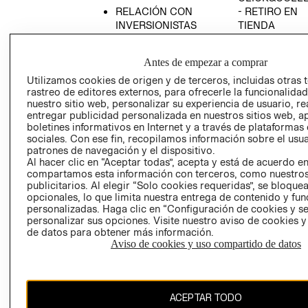
RELACIÓN CON
- RETIRO EN
INVERSIONISTAS
TIENDA
POLÍTICA
TÉRMINOS Y
EMPRESARIAL
CONDICIONE
Antes de empezar a comprar
AVISO DE
Utilizamos cookies de origen y de terceros, incluidas otras 
PRIVACIDAD
rastreo de editores externos, para ofrecerle la funcionalid
nuestro sitio web, personalizar su experiencia de usuario, rea
GIFT CARD
entregar publicidad personalizada en nuestros sitios web, a
boletines informativos en Internet y a través de plataformas
AVISO DE
sociales. Con ese fin, recopilamos información sobre el usua
COOKIES
patrones de navegación y el dispositivo.
Al hacer clic en “Aceptar todas”, acepta y está de acuerdo e
compartamos esta información con terceros, como nuestros
publicitarios. Al elegir “Solo cookies requeridas”, se bloque
opcionales, lo que limita nuestra entrega de contenido y fu
personalizadas. Haga clic en “Configuración de cookies y se
personalizar sus opciones. Visite nuestro aviso de cookies 
de datos para obtener más información.
Chile ($)
Aviso de cookies y uso compartido de datos
CAMBIAR REGIÓN
ACEPTAR TODO