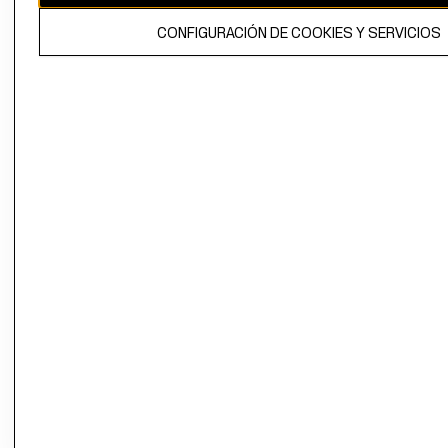
El contenido de esta página web está protegido por copyright y es
CONFIGURACIÓN DE COOKIES Y SERVICIOS
propiedad de H&M Hennes & Mauritz AB.