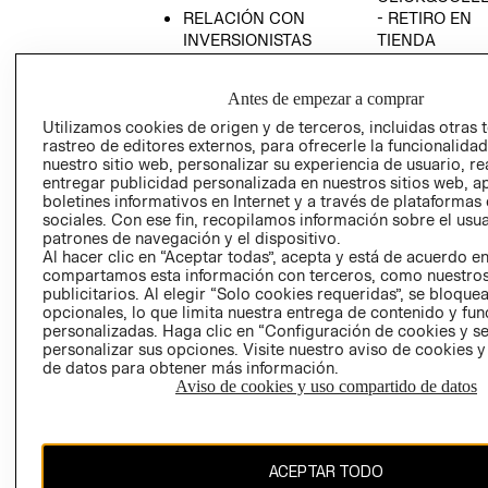
RELACIÓN CON
- RETIRO EN
INVERSIONISTAS
TIENDA
POLÍTICA
TÉRMINOS Y
EMPRESARIAL
CONDICIONE
Antes de empezar a comprar
AVISO DE
Utilizamos cookies de origen y de terceros, incluidas otras 
PRIVACIDAD
rastreo de editores externos, para ofrecerle la funcionalid
nuestro sitio web, personalizar su experiencia de usuario, rea
GIFT CARD
entregar publicidad personalizada en nuestros sitios web, a
boletines informativos en Internet y a través de plataformas
AVISO DE
sociales. Con ese fin, recopilamos información sobre el usua
COOKIES
patrones de navegación y el dispositivo.
Al hacer clic en “Aceptar todas”, acepta y está de acuerdo e
compartamos esta información con terceros, como nuestros
publicitarios. Al elegir “Solo cookies requeridas”, se bloque
opcionales, lo que limita nuestra entrega de contenido y fu
personalizadas. Haga clic en “Configuración de cookies y se
personalizar sus opciones. Visite nuestro aviso de cookies 
de datos para obtener más información.
Chile ($)
Aviso de cookies y uso compartido de datos
CAMBIAR REGIÓN
ACEPTAR TODO