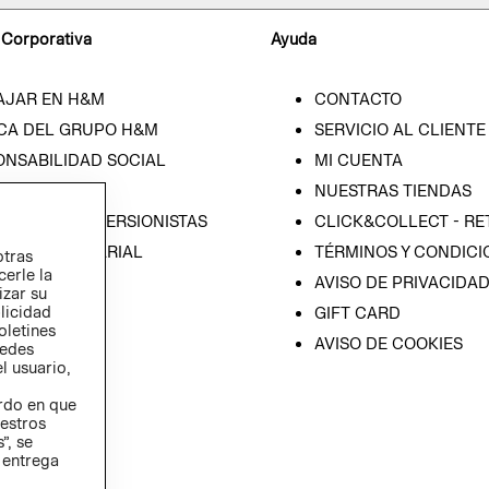
 Corporativa
Ayuda
AJAR EN H&M
CONTACTO
CA DEL GRUPO H&M
SERVICIO AL CLIENTE
ONSABILIDAD SOCIAL
MI CUENTA
SA
NUESTRAS TIENDAS
IÓN CON INVERSIONISTAS
CLICK&COLLECT - RE
ICA EMPRESARIAL
TÉRMINOS Y CONDICI
otras
cerle la
AVISO DE PRIVACIDA
izar su
blicidad
GIFT CARD
oletines
AVISO DE COOKIES
redes
l usuario,
erdo en que
estros
”, se
 entrega