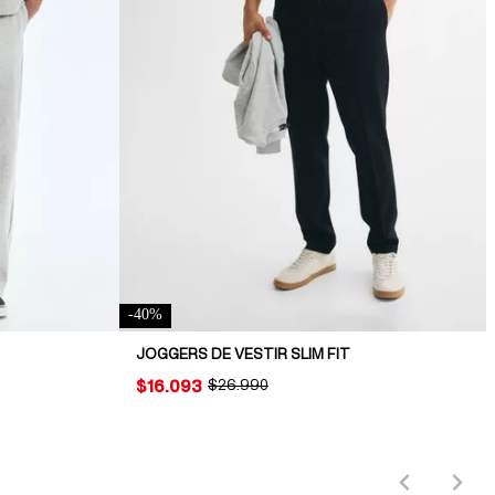
-
40
%
JOGGERS DE VESTIR SLIM FIT
PRICE:
$16.093
ORIGINAL PRICE:
$26.990