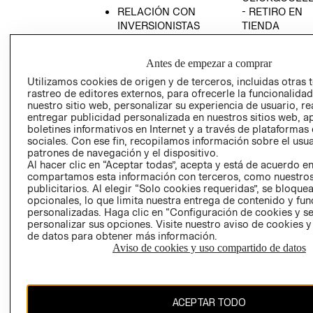
RELACIÓN CON
- RETIRO EN
INVERSIONISTAS
TIENDA
POLÍTICA
TÉRMINOS Y
EMPRESARIAL
CONDICIONE
Antes de empezar a comprar
AVISO DE
Utilizamos cookies de origen y de terceros, incluidas otras 
PRIVACIDAD
rastreo de editores externos, para ofrecerle la funcionalid
nuestro sitio web, personalizar su experiencia de usuario, rea
GIFT CARD
entregar publicidad personalizada en nuestros sitios web, a
boletines informativos en Internet y a través de plataformas
AVISO DE
sociales. Con ese fin, recopilamos información sobre el usua
COOKIES
patrones de navegación y el dispositivo.
Al hacer clic en “Aceptar todas”, acepta y está de acuerdo e
compartamos esta información con terceros, como nuestros
publicitarios. Al elegir “Solo cookies requeridas”, se bloque
opcionales, lo que limita nuestra entrega de contenido y fu
personalizadas. Haga clic en “Configuración de cookies y se
personalizar sus opciones. Visite nuestro aviso de cookies 
de datos para obtener más información.
Chile ($)
Aviso de cookies y uso compartido de datos
CAMBIAR REGIÓN
ACEPTAR TODO