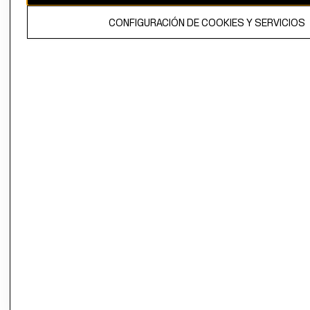
El contenido de esta página web está protegido por copyright y es
CONFIGURACIÓN DE COOKIES Y SERVICIOS
propiedad de H&M Hennes & Mauritz AB.