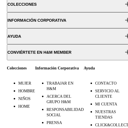
COLECCIONES
INFORMACIÓN CORPORATIVA
AYUDA
CONVIÉRTETE EN H&M MEMBER
Colecciones
Información Corporativa
Ayuda
MUJER
TRABAJAR EN
CONTACTO
H&M
HOMBRE
SERVICIO AL
ACERCA DEL
CLIENTE
NIÑOS
GRUPO H&M
MI CUENTA
HOME
RESPONSABILIDAD
NUESTRAS
SOCIAL
TIENDAS
PRENSA
CLICK&COLLEC