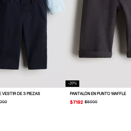
-
20
%
VESTIR DE 3 PIEZAS
PANTALÓN EN PUNTO WAFFLE
INAL PRICE:
.990
PRICE:
$7192
ORIGINAL PRICE:
$8990