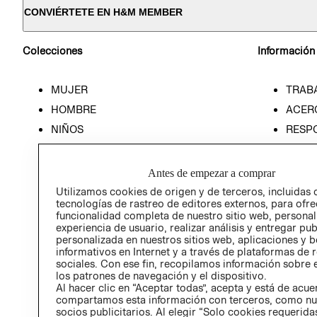
CONVIÉRTETE EN H&M MEMBER
Colecciones
Información
MUJER
TRAB
HOMBRE
ACER
NIÑOS
RESP
HOME
PREN
RELAC
Antes de empezar a comprar
POLÍT
Utilizamos cookies de origen y de terceros, incluidas 
tecnologías de rastreo de editores externos, para ofre
funcionalidad completa de nuestro sitio web, personal
experiencia de usuario, realizar análisis y entregar pu
personalizada en nuestros sitios web, aplicaciones y b
informativos en Internet y a través de plataformas de 
sociales. Con ese fin, recopilamos información sobre e
los patrones de navegación y el dispositivo.
Al hacer clic en “Aceptar todas”, acepta y está de acu
compartamos esta información con terceros, como nu
socios publicitarios. Al elegir “Solo cookies requeridas