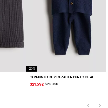
-
20
%
CONJUNTO DE 2 PIEZAS EN PUNTO DE ALGODÓN
PRICE:
$21.592
ORIGINAL PRICE:
$26.990