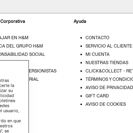
 Corporativa
Ayuda
AJAR EN H&M
CONTACTO
CA DEL GRUPO H&M
SERVICIO AL CLIENTE
ONSABILIDAD SOCIAL
MI CUENTA
SA
NUESTRAS TIENDAS
IÓN CON INVERSIONISTAS
CLICK&COLLECT - RE
ICA EMPRESARIAL
TÉRMINOS Y CONDICI
otras
cerle la
AVISO DE PRIVACIDA
izar su
blicidad
GIFT CARD
oletines
AVISO DE COOKIES
redes
l usuario,
erdo en que
estros
”, se