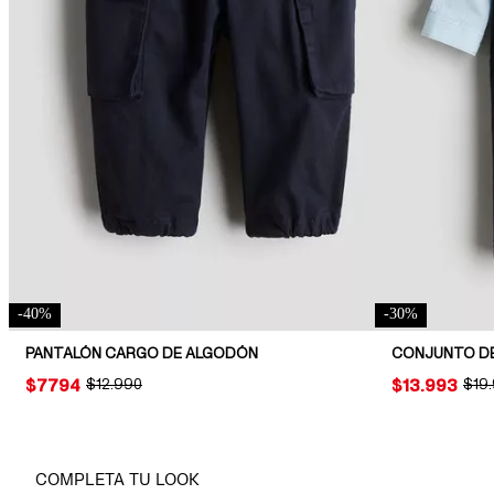
-
40
%
-
30
%
PANTALÓN CARGO DE ALGODÓN
CONJUNTO DE 
PRICE:
$7794
ORIGINAL PRICE:
$12.990
PRICE:
$13.993
ORIG
$19
COMPLETA TU LOOK