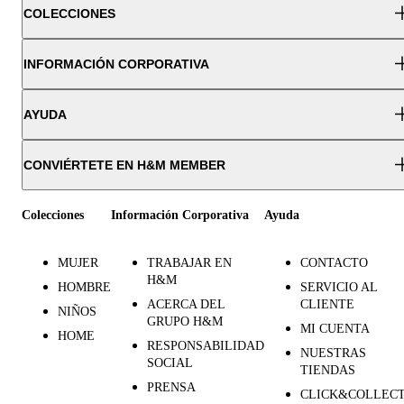
COLECCIONES
INFORMACIÓN CORPORATIVA
AYUDA
CONVIÉRTETE EN H&M MEMBER
Colecciones
Información Corporativa
Ayuda
MUJER
TRABAJAR EN
CONTACTO
H&M
HOMBRE
SERVICIO AL
ACERCA DEL
CLIENTE
NIÑOS
GRUPO H&M
MI CUENTA
HOME
RESPONSABILIDAD
NUESTRAS
SOCIAL
TIENDAS
PRENSA
CLICK&COLLEC