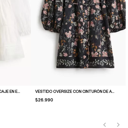
VESTIDO CON DETALLES DE ENCAJE EN ESCALERA
VESTIDO OVERSIZE CON CINTURÓN DE ANUDAR
PRICE:
$26.990