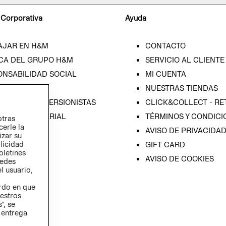
 Corporativa
Ayuda
AJAR EN H&M
CONTACTO
CA DEL GRUPO H&M
SERVICIO AL CLIENTE
ONSABILIDAD SOCIAL
MI CUENTA
SA
NUESTRAS TIENDAS
IÓN CON INVERSIONISTAS
CLICK&COLLECT - RE
ICA EMPRESARIAL
TÉRMINOS Y CONDICI
otras
cerle la
AVISO DE PRIVACIDA
izar su
blicidad
GIFT CARD
oletines
AVISO DE COOKIES
redes
l usuario,
erdo en que
estros
”, se
 entrega