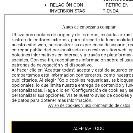
RELACIÓN CON
- RETIRO EN
INVERSIONISTAS
TIENDA
POLÍTICA
TÉRMINOS Y
EMPRESARIAL
CONDICIONE
Antes de empezar a comprar
AVISO DE
Utilizamos cookies de origen y de terceros, incluidas otras 
PRIVACIDAD
rastreo de editores externos, para ofrecerle la funcionalid
nuestro sitio web, personalizar su experiencia de usuario, rea
GIFT CARD
entregar publicidad personalizada en nuestros sitios web, a
boletines informativos en Internet y a través de plataformas
AVISO DE
sociales. Con ese fin, recopilamos información sobre el usua
COOKIES
patrones de navegación y el dispositivo.
Al hacer clic en “Aceptar todas”, acepta y está de acuerdo e
compartamos esta información con terceros, como nuestros
publicitarios. Al elegir “Solo cookies requeridas”, se bloque
opcionales, lo que limita nuestra entrega de contenido y fu
personalizadas. Haga clic en “Configuración de cookies y se
personalizar sus opciones. Visite nuestro aviso de cookies 
de datos para obtener más información.
Chile ($)
Aviso de cookies y uso compartido de datos
CAMBIAR REGIÓN
ACEPTAR TODO