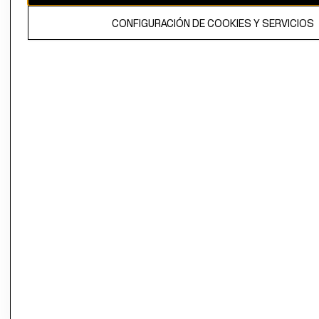
El contenido de esta página web está protegido por copyright y es
CONFIGURACIÓN DE COOKIES Y SERVICIOS
propiedad de H&M Hennes & Mauritz AB.