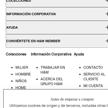
COLECCIONES
INFORMACIÓN CORPORATIVA
AYUDA
CONVIÉRTETE EN H&M MEMBER
Colecciones
Información Corporativa
Ayuda
MUJER
TRABAJAR EN
CONTACTO
H&M
HOMBRE
SERVICIO AL
ACERCA DEL
CLIENTE
NIÑOS
GRUPO H&M
MI CUENTA
HOME
RESPONSABILIDAD
NUESTRAS
SOCIAL
TIENDAS
Antes de empezar a comprar
PRENSA
CLICK&COLL
Utilizamos cookies de origen y de terceros, incluidas otras 