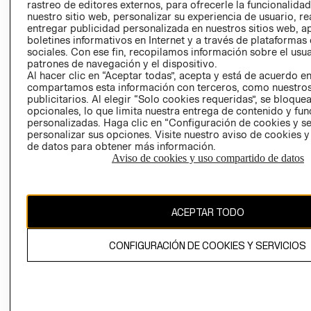
RELACIÓN CON
- RETIRO EN
rastreo de editores externos, para ofrecerle la funcionalid
INVERSIONISTAS
TIENDA
nuestro sitio web, personalizar su experiencia de usuario, rea
entregar publicidad personalizada en nuestros sitios web, a
POLÍTICA
TÉRMINOS Y
boletines informativos en Internet y a través de plataformas
EMPRESARIAL
CONDICIONE
sociales. Con ese fin, recopilamos información sobre el usua
patrones de navegación y el dispositivo.
AVISO DE
Al hacer clic en “Aceptar todas”, acepta y está de acuerdo e
PRIVACIDAD
compartamos esta información con terceros, como nuestros
publicitarios. Al elegir “Solo cookies requeridas”, se bloque
GIFT CARD
opcionales, lo que limita nuestra entrega de contenido y fu
AVISO DE
personalizadas. Haga clic en “Configuración de cookies y se
personalizar sus opciones. Visite nuestro aviso de cookies 
COOKIES
de datos para obtener más información.
Aviso de cookies y uso compartido de datos
ACEPTAR TODO
Chile ($)
CONFIGURACIÓN DE COOKIES Y SERVICIOS
CAMBIAR REGIÓN