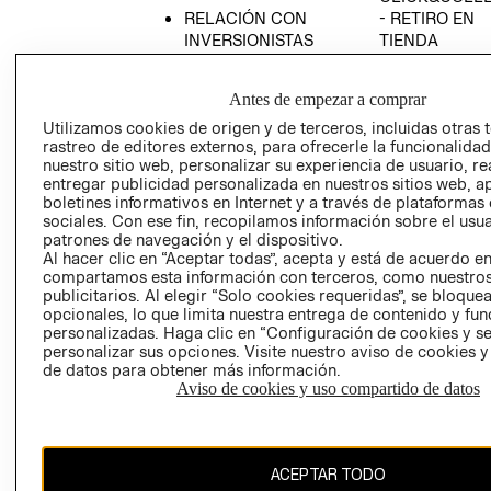
RELACIÓN CON
- RETIRO EN
INVERSIONISTAS
TIENDA
POLÍTICA
TÉRMINOS Y
EMPRESARIAL
CONDICIONE
Antes de empezar a comprar
AVISO DE
Utilizamos cookies de origen y de terceros, incluidas otras 
PRIVACIDAD
rastreo de editores externos, para ofrecerle la funcionalid
nuestro sitio web, personalizar su experiencia de usuario, rea
GIFT CARD
entregar publicidad personalizada en nuestros sitios web, a
boletines informativos en Internet y a través de plataformas
AVISO DE
sociales. Con ese fin, recopilamos información sobre el usua
COOKIES
patrones de navegación y el dispositivo.
Al hacer clic en “Aceptar todas”, acepta y está de acuerdo e
compartamos esta información con terceros, como nuestros
publicitarios. Al elegir “Solo cookies requeridas”, se bloque
opcionales, lo que limita nuestra entrega de contenido y fu
personalizadas. Haga clic en “Configuración de cookies y se
personalizar sus opciones. Visite nuestro aviso de cookies 
de datos para obtener más información.
Chile ($)
Aviso de cookies y uso compartido de datos
CAMBIAR REGIÓN
ACEPTAR TODO