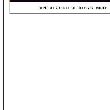
El contenido de esta página web está protegido por copyright y es
CONFIGURACIÓN DE COOKIES Y SERVICIOS
propiedad de H&M Hennes & Mauritz AB.