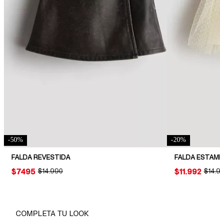
-
50
%
-
20
%
FALDA REVESTIDA
FALDA ESTAM
PRICE:
$7495
ORIGINAL PRICE:
$14.990
PRICE:
$11.992
ORIG
$14.
COMPLETA TU LOOK