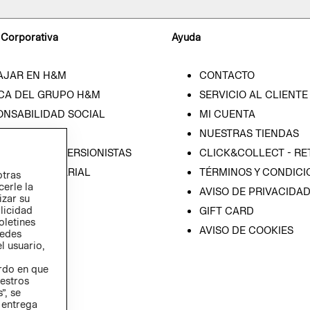
 Corporativa
Ayuda
AJAR EN H&M
CONTACTO
CA DEL GRUPO H&M
SERVICIO AL CLIENTE
ONSABILIDAD SOCIAL
MI CUENTA
SA
NUESTRAS TIENDAS
IÓN CON INVERSIONISTAS
CLICK&COLLECT - RE
ICA EMPRESARIAL
TÉRMINOS Y CONDICI
otras
cerle la
AVISO DE PRIVACIDA
izar su
blicidad
GIFT CARD
oletines
AVISO DE COOKIES
redes
l usuario,
erdo en que
estros
”, se
 entrega