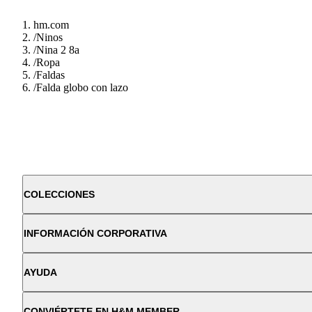
hm.com
/
Ninos
/
Nina 2 8a
/
Ropa
/
Faldas
/
Falda globo con lazo
COLECCIONES
INFORMACIÓN CORPORATIVA
AYUDA
CONVIÉRTETE EN H&M MEMBER