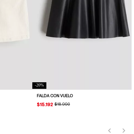
-
20
%
FALDA CON VUELO
PRICE:
$15.192
ORIGINAL PRICE:
$18.990