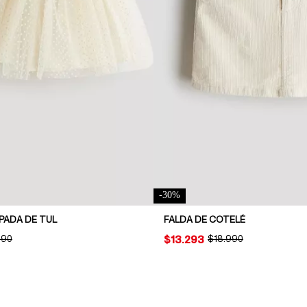
-
30
%
PADA DE TUL
FALDA DE COTELÉ
INAL PRICE:
990
PRICE:
$13.293
ORIGINAL PRICE:
$18.990