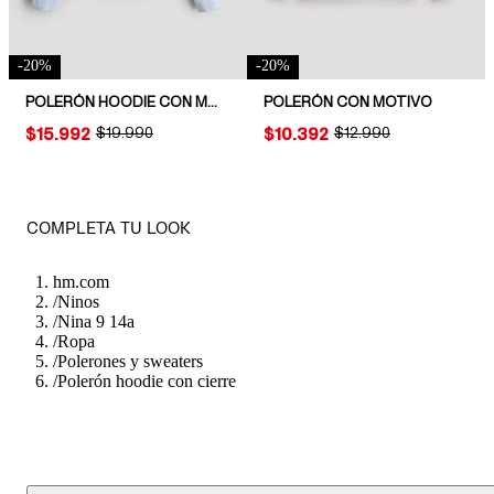
-
20
%
-
20
%
POLERÓN HOODIE CON MOTIVO
POLERÓN CON MOTIVO
PRICE:
$15.992
ORIGINAL PRICE:
$19.990
PRICE:
$10.392
ORIGINAL PRICE:
$12.990
COMPLETA TU LOOK
hm.com
/
Ninos
/
Nina 9 14a
/
Ropa
/
Polerones y sweaters
/
Polerón hoodie con cierre