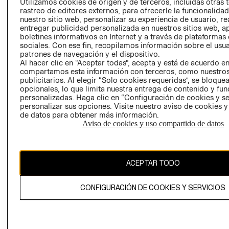
CLICK&COLL
Utilizamos cookies de origen y de terceros, incluidas otras 
rastreo de editores externos, para ofrecerle la funcionalid
RELACIÓN CON
- RETIRO EN
nuestro sitio web, personalizar su experiencia de usuario, rea
INVERSIONISTAS
TIENDA
entregar publicidad personalizada en nuestros sitios web, a
POLÍTICA
TÉRMINOS Y
boletines informativos en Internet y a través de plataformas
sociales. Con ese fin, recopilamos información sobre el usua
EMPRESARIAL
CONDICIONE
patrones de navegación y el dispositivo.
AVISO DE
Al hacer clic en “Aceptar todas”, acepta y está de acuerdo e
PRIVACIDAD
compartamos esta información con terceros, como nuestros
publicitarios. Al elegir “Solo cookies requeridas”, se bloque
GIFT CARD
opcionales, lo que limita nuestra entrega de contenido y fu
personalizadas. Haga clic en “Configuración de cookies y se
AVISO DE
personalizar sus opciones. Visite nuestro aviso de cookies 
COOKIES
de datos para obtener más información.
Aviso de cookies y uso compartido de datos
ACEPTAR TODO
Chile ($)
CONFIGURACIÓN DE COOKIES Y SERVICIOS
CAMBIAR REGIÓN