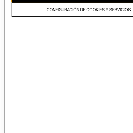
El contenido de esta página web está protegido por copyright y es
CONFIGURACIÓN DE COOKIES Y SERVICIOS
propiedad de H&M Hennes & Mauritz AB.