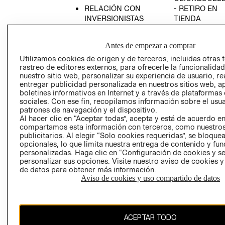
RELACIÓN CON
- RETIRO EN
INVERSIONISTAS
TIENDA
POLÍTICA
TÉRMINOS Y
EMPRESARIAL
CONDICIONE
Antes de empezar a comprar
AVISO DE
Utilizamos cookies de origen y de terceros, incluidas otras 
PRIVACIDAD
rastreo de editores externos, para ofrecerle la funcionalid
nuestro sitio web, personalizar su experiencia de usuario, rea
GIFT CARD
entregar publicidad personalizada en nuestros sitios web, a
boletines informativos en Internet y a través de plataformas
AVISO DE
sociales. Con ese fin, recopilamos información sobre el usua
COOKIES
patrones de navegación y el dispositivo.
Al hacer clic en “Aceptar todas”, acepta y está de acuerdo e
compartamos esta información con terceros, como nuestros
publicitarios. Al elegir “Solo cookies requeridas”, se bloque
opcionales, lo que limita nuestra entrega de contenido y fu
personalizadas. Haga clic en “Configuración de cookies y se
personalizar sus opciones. Visite nuestro aviso de cookies 
de datos para obtener más información.
Chile ($)
Aviso de cookies y uso compartido de datos
CAMBIAR REGIÓN
ACEPTAR TODO